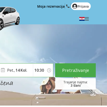
Moja rezervacija
Prijava
Odaberite svoj jezik
English
Español
Deutsch
Français
Italiano
Nederlands
Português
English (US)
Polski
Türkçe
Pretraživanje
Pet.,
14
Kol.
Română
Ελληνικά
Русский
Hrvatski
3
dani
العربية