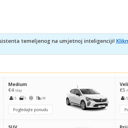
sistenta temeljenog na umjetnoj inteligenciji!
Klik
Medium
Vel
€4
€5
/day
/
5
5
M
5
Pogledajte ponudu
P
SUV
Pri