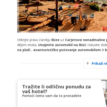
Otkrijte pravu čaroliju
Ibize
uz
CarJetove nenadmašne 
diljem otoka.
Unajmite automobil na Ibizi
i iskusite slo
na plaži
,
avanturističko putovanje automobilom
ili
b
Prikaži v
Tražite li odličnu ponudu za
vaš hotel?
Pomoći ćemo vam da to pronađete