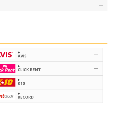
AVIS
CLICK RENT
K10
RECORD