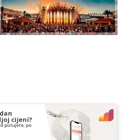
zdan
joj cijeni?
d putujete, po