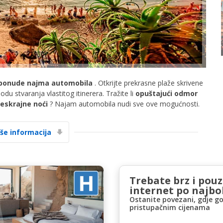
ponude najma automobila
. Otkrijte prekrasne plaže skrivene
Posebni popusti
bodu stvaranja vlastitog itinerera. Tražite li
opuštajući odmor
Pristupite ekskluzivnim ponudama naših
eskrajne noći
? Najam automobila nudi sve ove mogućnosti.
dobavljača
iše informacija
Prijava putem eLinka
Trebate brz i pou
internet po najbol
Ostanite povezani, gdje go
pristupačnim cijenama