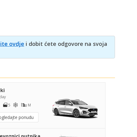
nite ovdje
i dobit ćete odgovore na svoja
iki
day
5
M
ogledajte ponudu
jevoznici putnika