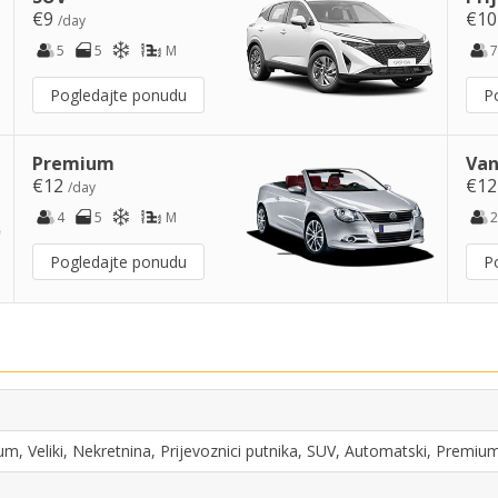
€9
€1
/day
5
5
M
7
Pogledajte ponudu
P
Premium
Van
€12
€1
/day
4
5
M
2
Pogledajte ponudu
P
um, Veliki, Nekretnina, Prijevoznici putnika, SUV, Automatski, Premium