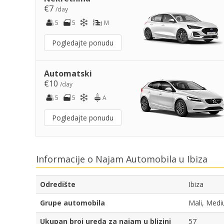
€7
/day
5
5
M
Pogledajte ponudu
Automatski
€10
/day
5
5
A
Pogledajte ponudu
Informacije o Najam Automobila u Ibiza
Odredište
Ibiza
Grupe automobila
Mali, Medi
Ukupan broj ureda za najam u blizini
57