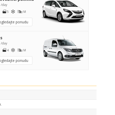
0
/day
5
M
ogledajte ponudu
s
2
/day
4
M
ogledajte ponudu
.