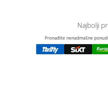
Najbolji p
Pronađite nenadmašne ponude z