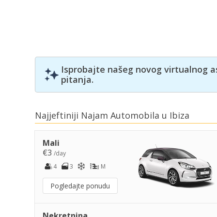
Isprobajte našeg novog virtualnog a
pitanja.
Najjeftiniji Najam Automobila u Ibiza
Mali
€3
/day
4
3
M
Pogledajte ponudu
Nekretnina