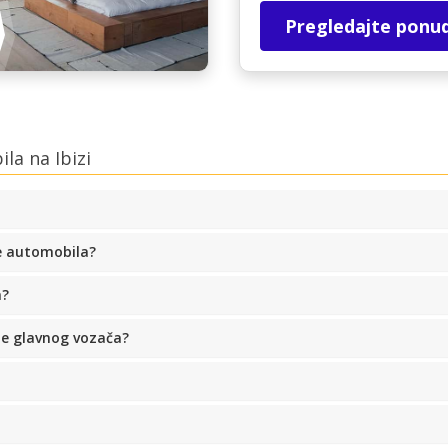
Pregledajte ponu
la na Ibizi
e automobila?
a?
me glavnog vozača?