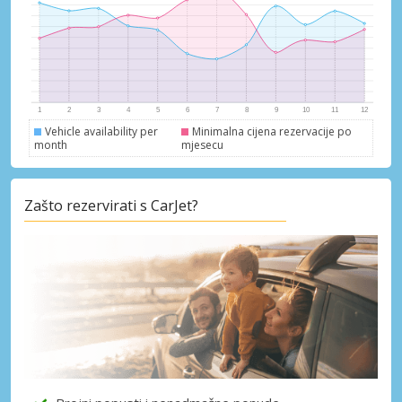
dobavljača
Prijava putem eLinka
Vehicle availability per
Minimalna cijena rezervacije po
month
mjesecu
Zašto rezervirati s CarJet?