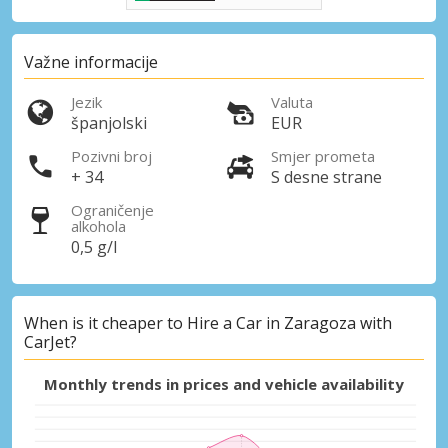
Važne informacije
Jezik
Valuta
španjolski
EUR
Pozivni broj
Smjer prometa
+ 34
S desne strane
Ograničenje
alkohola
0,5 g/l
When is it cheaper to Hire a Car in Zaragoza with
CarJet?
Monthly trends in prices and vehicle availability
Posebni popusti
Pristupite ekskluzivnim ponudama naših