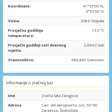
Koordinate:
41°39′00″N,
0°53′00″O
Visina:
208.0 Stopala
Prosječna godišnja
15.5 ºC
temperatura:
Prosječni godišnji sati dnevnog
2,694.0 Sati
svjetla:
Stanovništvo:
666,880 Stanovnici
Informacije o zračnoj luci
Ime
Zračna luka Zaragoza
Adresa
Carr. del Aeropuerto, s/n, 50190
Zaragoza, Španjolska