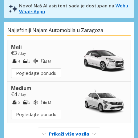
Novo! Naš AI asistent sada je dostupan na
Webu
i
WhatsAppu
Najjeftiniji Najam Automobila u Zaragoza
Mali
€3
/day
4
3
M
Pogledajte ponudu
Medium
€4
/day
5
5
M
Pogledajte ponudu
Prikaži više vozila