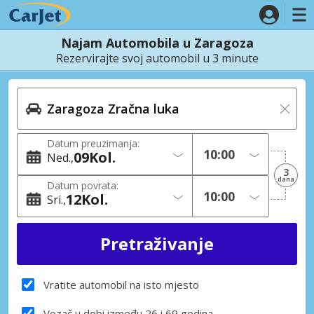
Najam Automobila u Zaragoza
Rezervirajte svoj automobil u 3 minute
Datum preuzimanja:
09
Kol.
Ned.
3
dana
Datum povrata:
12
Kol.
Sri.
Vratite automobil na isto mjesto
Vozač u dobi između 26 i 69 godina