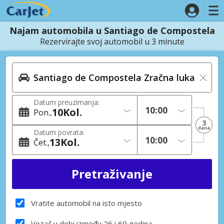
Najam automobila u Santiago de Compostela
Rezervirajte svoj automobil u 3 minute
Datum preuzimanja:
10
Kol.
Pon.
3
dana
Datum povrata:
13
Kol.
Čet.
Vratite automobil na isto mjesto
Vozač u dobi između 26 i 69 godina