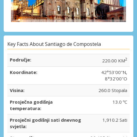
Key Facts About Santiago de Compostela
Područje:
2
220.00 KM
Koordinate:
42°53'00''N,
8°32'00''O
Visina:
260.0 Stopala
Prosječna godišnja
13.0 ºC
temperatura:
Prosječni godišnji sati dnevnog
1,910.2 Sati
svjetla: