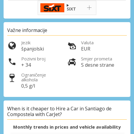
SIXT
Posebni popusti
Pristupite ekskluzivnim ponudama naših
dobavljača
Važne informacije
Jezik
Valuta
španjolski
EUR
Prijava putem eLinka
Pozivni broj
Smjer prometa
+ 34
S desne strane
Ograničenje
alkohola
0,5 g/l
When is it cheaper to Hire a Car in Santiago de
Compostela with CarJet?
Monthly trends in prices and vehicle availability