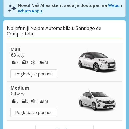
Novo! Naš AI asistent sada je dostupan na
Webu
i
WhatsAppu
Najjeftiniji Najam Automobila u Santiago de
Compostela
Mali
€3
/day
4
3
M
Pogledajte ponudu
Medium
€4
/day
5
5
M
Pogledajte ponudu