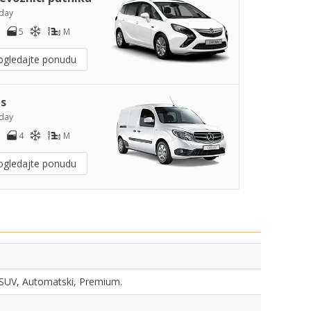
day
5
M
ogledajte ponudu
s
day
4
M
ogledajte ponudu
a, SUV, Automatski, Premium.