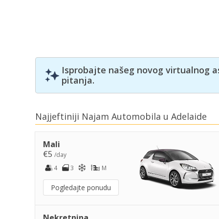
Isprobajte našeg novog virtualnog a
pitanja.
Najjeftiniji Najam Automobila u Adelaide
Mali
€5
/day
4
3
M
Pogledajte ponudu
Nekretnina