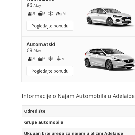
€6
/day
5
5
M
Pogledajte ponudu
Automatski
€8
/day
5
5
A
Pogledajte ponudu
Informacije o Najam Automobila u Adelaide
Odredište
Grupe automobila
Ukupan broj ureda za najam u blizini Adelaide