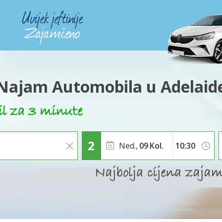
Najam Automobila u Adelaid
Ned.,
09
Kol.