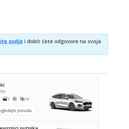
nite ovdje
i dobit ćete odgovore na svoja
iki
day
5
M
ogledajte ponudu
jevoznici putnika