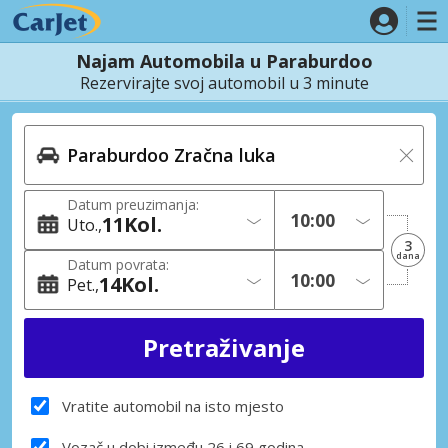
Najam Automobila u Paraburdoo
Rezervirajte svoj automobil u 3 minute
Datum preuzimanja:
11
Kol.
Uto.
3
dana
Datum povrata:
14
Kol.
Pet.
Vratite automobil na isto mjesto
Vozač u dobi između 26 i 69 godina