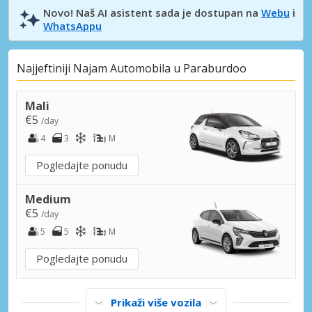
Novo! Naš AI asistent sada je dostupan na
Webu
i
WhatsAppu
Najjeftiniji Najam Automobila u Paraburdoo
Mali
€5
/day
4
3
M
Pogledajte ponudu
Medium
€5
/day
5
5
M
Pogledajte ponudu
Prikaži više vozila