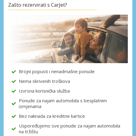
Zašto rezervirati s CarJet?
Posebni popusti
Pristupite ekskluzivnim ponudama naših
dobavljača
Prijava putem eLinka
Brojni popusti i nenadmašne ponude
Nema skrivenih troškova
Izvrsna korisnička služba
Ponude za najam automobila s besplatnim
izmjenama
Bez naknada za kreditne kartice
Uspoređujemo sve ponude za najam automobila
na tržištu