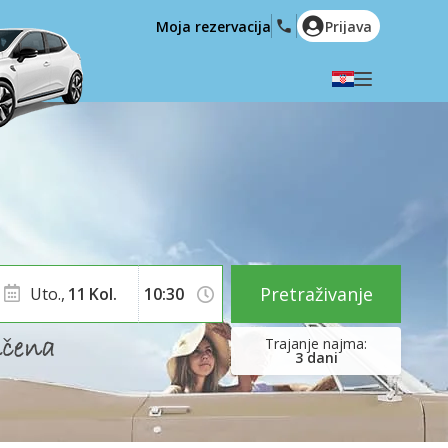
Moja rezervacija
Prijava
Odaberite svoj jezik
English
Español
Deutsch
Français
Italiano
Nederlands
Português
English (US)
Polski
Türkçe
Pretraživanje
Uto.,
11
Kol.
Română
Ελληνικά
Русский
Hrvatski
3
dani
العربية