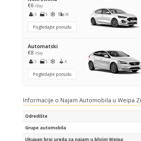
€6
/day
5
5
M
Pogledajte ponudu
Automatski
€8
/day
5
5
A
Pogledajte ponudu
Informacije o Najam Automobila u Weipa Z
Odredište
Grupe automobila
Ukupan broj ureda za najam u blizini Weipa