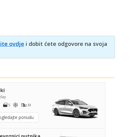
nite ovdje
i dobit ćete odgovore na svoja
iki
day
5
M
ogledajte ponudu
jevoznici putnika