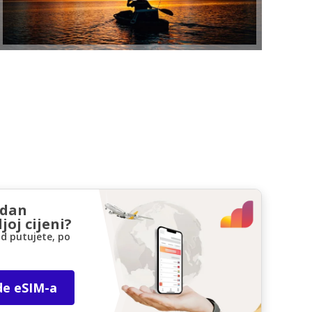
zdan
joj cijeni?
d putujete, po
de eSIM-a