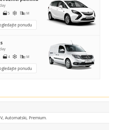
day
5
M
ogledajte ponudu
s
day
4
M
ogledajte ponudu
SUV, Automatski, Premium.