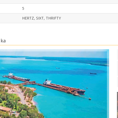
5
HERTZ, SIXT, THRIFTY
uka