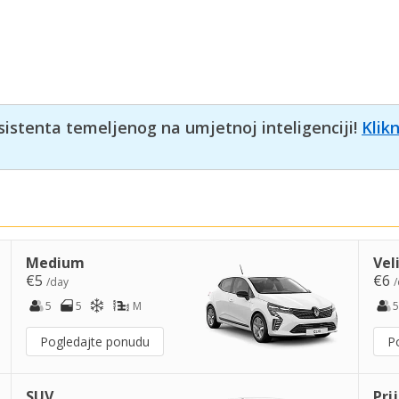
sistenta temeljenog na umjetnoj inteligenciji!
Klik
Medium
Vel
€5
€6
/day
/
5
5
M
5
Pogledajte ponudu
P
SUV
Pri