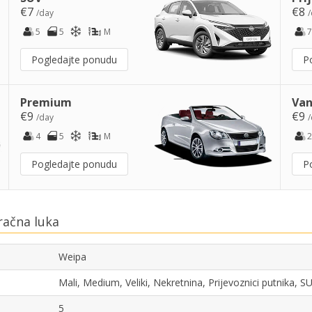
€7
€8
/day
/
5
5
M
7
Pogledajte ponudu
P
Premium
Van
€9
€9
/day
/
4
5
M
2
Pogledajte ponudu
P
račna luka
Weipa
Mali, Medium, Veliki, Nekretnina, Prijevoznici putnika, 
5