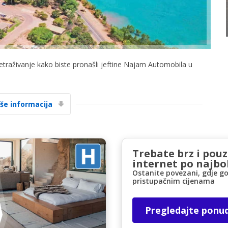
retraživanje kako biste pronašli jeftine Najam Automobila u
Posebni popusti
Pristupite ekskluzivnim ponudama naših
iše informacija
dobavljača
Trebate brz i pou
Prijava putem eLinka
internet po najbol
Ostanite povezani, gdje go
pristupačnim cijenama
Pregledajte ponu