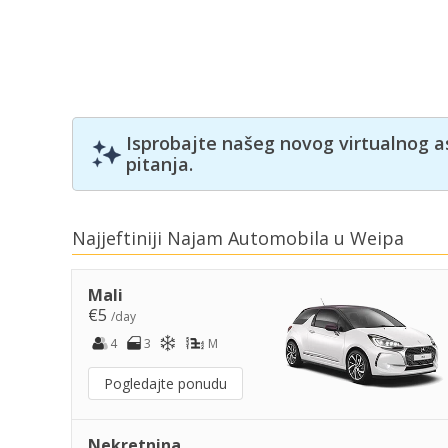
Isprobajte našeg novog virtualnog a
pitanja.
Najjeftiniji Najam Automobila u Weipa
Mali
€5
/day
4
3
M
Pogledajte ponudu
Nekretnina