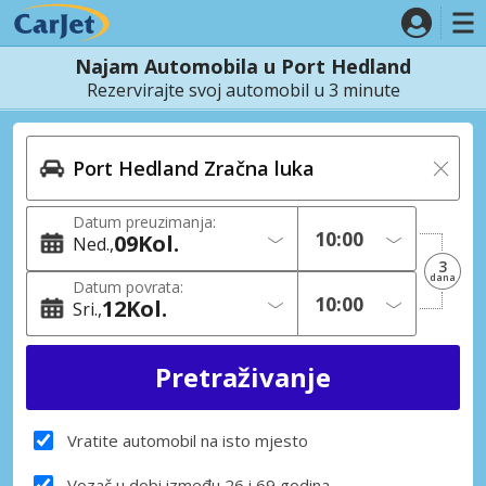
Najam Automobila u Port Hedland
Rezervirajte svoj automobil u 3 minute
Datum preuzimanja:
09
Kol.
Ned.
3
dana
Datum povrata:
12
Kol.
Sri.
Vratite automobil na isto mjesto
Vozač u dobi između 26 i 69 godina