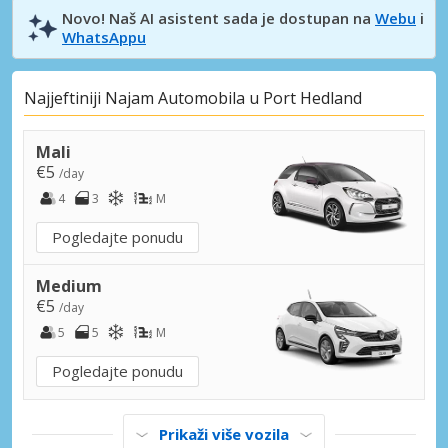
Novo! Naš AI asistent sada je dostupan na
Webu
i
WhatsAppu
Najjeftiniji Najam Automobila u Port Hedland
Mali
€5
/day
4
3
M
Pogledajte ponudu
Medium
€5
/day
5
5
M
Pogledajte ponudu
Prikaži više vozila