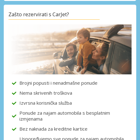
Zašto rezervirati s CarJet?
Posebni popusti
Pristupite ekskluzivnim ponudama naših
dobavljača
Prijava putem eLinka
Brojni popusti i nenadmašne ponude
Nema skrivenih troškova
Izvrsna korisnička služba
Ponude za najam automobila s besplatnim
izmjenama
Bez naknada za kreditne kartice
Uspoređujemo sve ponude za najam automobila