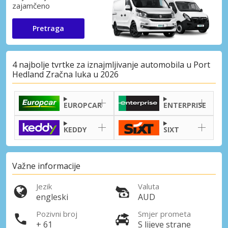
zajamčeno
Pretraga
4 najbolje tvrtke za iznajmljivanje automobila u Port
Hedland Zračna luka u 2026
EUROPCAR
ENTERPRISE
KEDDY
SIXT
Važne informacije
Jezik
Valuta
engleski
AUD
Pozivni broj
Smjer prometa
+ 61
S lijeve strane