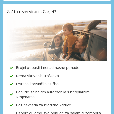
Zašto rezervirati s CarJet?
Posebni popusti
Pristupite ekskluzivnim ponudama naših
dobavljača
Prijava putem eLinka
Brojni popusti i nenadmašne ponude
Nema skrivenih troškova
Izvrsna korisnička služba
Ponude za najam automobila s besplatnim
izmjenama
Bez naknada za kreditne kartice
Uspoređujemo sve ponude za najam automobila