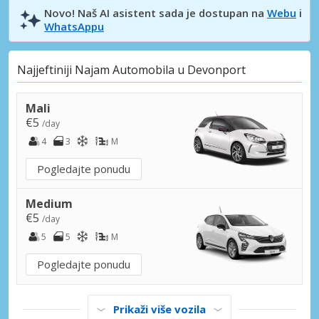
Novo! Naš AI asistent sada je dostupan na
Webu
i
WhatsAppu
Najjeftiniji Najam Automobila u Devonport
Mali
€5
/day
4
3
M
Pogledajte ponudu
Medium
€5
/day
5
5
M
Pogledajte ponudu
Prikaži više vozila