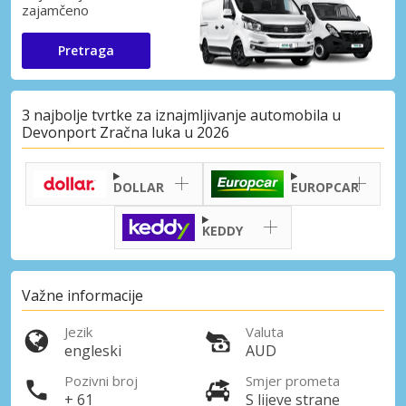
zajamčeno
Pretraga
3 najbolje tvrtke za iznajmljivanje automobila u
Devonport Zračna luka u 2026
DOLLAR
EUROPCAR
KEDDY
Važne informacije
Jezik
Valuta
engleski
AUD
Pozivni broj
Smjer prometa
+ 61
S lijeve strane