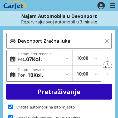
Najam Automobila u Devonport
Rezervirajte svoj automobil u 3 minute
Datum preuzimanja:
07
Kol.
Pet.
3
dana
Datum povrata:
10
Kol.
Pon.
Vratite automobil na isto mjesto
Vozač u dobi između 26 i 69 godina