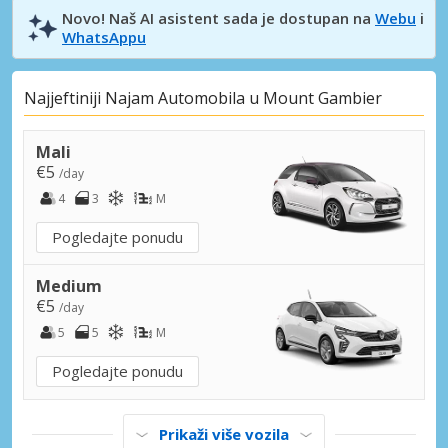
Novo! Naš AI asistent sada je dostupan na
Webu
i
WhatsAppu
Najjeftiniji Najam Automobila u Mount Gambier
Mali
€5
/day
4
3
M
Pogledajte ponudu
Medium
€5
/day
5
5
M
Pogledajte ponudu
Prikaži više vozila