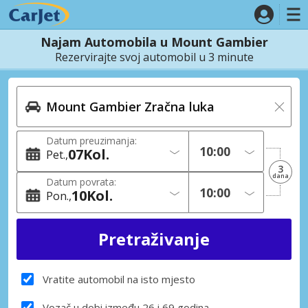
Najam Automobila u Mount Gambier
Rezervirajte svoj automobil u 3 minute
Datum preuzimanja:
07
Kol.
Pet.
3
dana
Datum povrata:
10
Kol.
Pon.
Vratite automobil na isto mjesto
Vozač u dobi između 26 i 69 godina