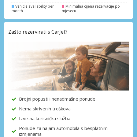
Vehicle availability per
Minimalna cijena rezervacije po
month
mjesecu
Posebni popusti
Zašto rezervirati s CarJet?
Pristupite ekskluzivnim ponudama naših
dobavljača
Prijava putem eLinka
Brojni popusti i nenadmašne ponude
Nema skrivenih troškova
Izvrsna korisnička služba
Ponude za najam automobila s besplatnim
izmjenama