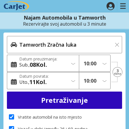
Najam Automobila u Tamworth
Rezervirajte svoj automobil u 3 minute
Datum preuzimanja:
08
Kol.
Sub.
3
dana
Datum povrata:
11
Kol.
Uto.
Vratite automobil na isto mjesto
Vozač u dobi između 26 i 69 godina