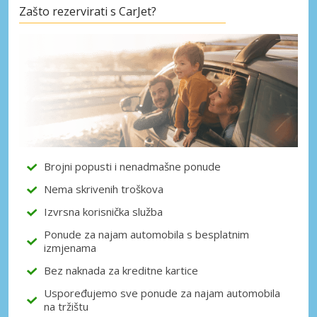
Zašto rezervirati s CarJet?
Posebni popusti
Pristupite ekskluzivnim ponudama naših
dobavljača
Prijava putem eLinka
Brojni popusti i nenadmašne ponude
Nema skrivenih troškova
Izvrsna korisnička služba
Ponude za najam automobila s besplatnim
izmjenama
Bez naknada za kreditne kartice
Uspoređujemo sve ponude za najam automobila
na tržištu