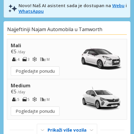
Novo! Naš AI asistent sada je dostupan na
Webu
i
WhatsAppu
Najjeftiniji Najam Automobila u Tamworth
Mali
€5
/day
4
3
M
Pogledajte ponudu
Medium
€5
/day
5
5
M
Pogledajte ponudu
Prikaži više vozila