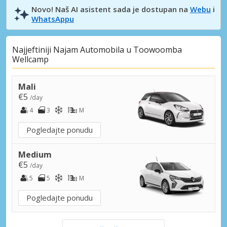
Novo! Naš AI asistent sada je dostupan na
Webu
i
WhatsAppu
Najjeftiniji Najam Automobila u Toowoomba
Wellcamp
Mali
€5
/day
4
3
M
Pogledajte ponudu
Medium
€5
/day
5
5
M
Pogledajte ponudu