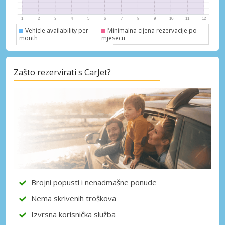
Vehicle availability per
Minimalna cijena rezervacije po
month
mjesecu
Posebni popusti
Zašto rezervirati s CarJet?
Pristupite ekskluzivnim ponudama naših
dobavljača
Prijava putem eLinka
Brojni popusti i nenadmašne ponude
Nema skrivenih troškova
Izvrsna korisnička služba