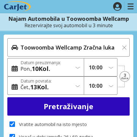
Najam Automobila u Toowoomba Wellcamp
Rezervirajte svoj automobil u 3 minute
Datum preuzimanja:
10
Kol.
Pon.
3
dana
Datum povrata:
13
Kol.
Čet.
Vratite automobil na isto mjesto
Vozač u dobi između 26 i 69 godina