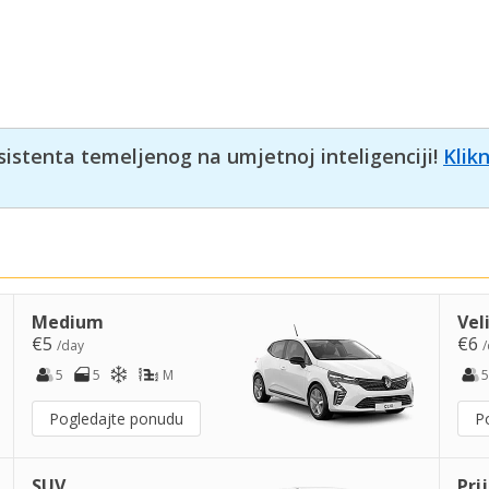
sistenta temeljenog na umjetnoj inteligenciji!
Klik
Medium
Vel
€5
€6
/day
/
5
5
M
5
Pogledajte ponudu
P
SUV
Pri