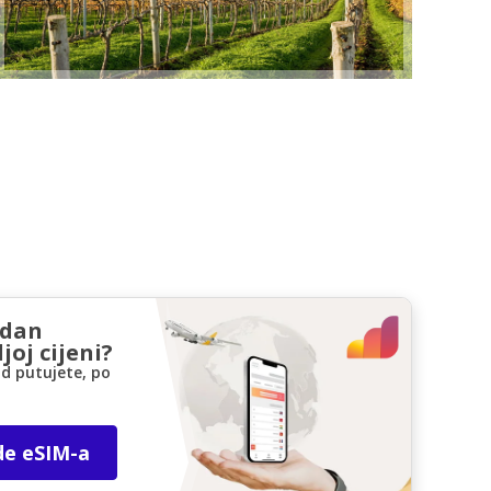
zdan
joj cijeni?
d putujete, po
de eSIM-a