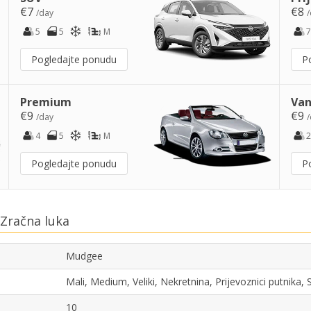
€7
€8
/day
/
5
5
M
7
Pogledajte ponudu
P
Premium
Van
€9
€9
/day
/
4
5
M
2
Pogledajte ponudu
P
Zračna luka
Mudgee
Mali, Medium, Veliki, Nekretnina, Prijevoznici putnika
10