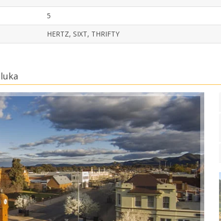
5
HERTZ, SIXT, THRIFTY
 luka