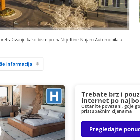
 pretraživanje kako biste pronašli jeftine Najam Automobila u
Posebni popusti
Pristupite ekskluzivnim ponudama naših
iše informacija
dobavljača
Trebate brz i pou
Prijava putem eLinka
internet po najbol
Ostanite povezani, gdje go
pristupačnim cijenama
Pregledajte ponu