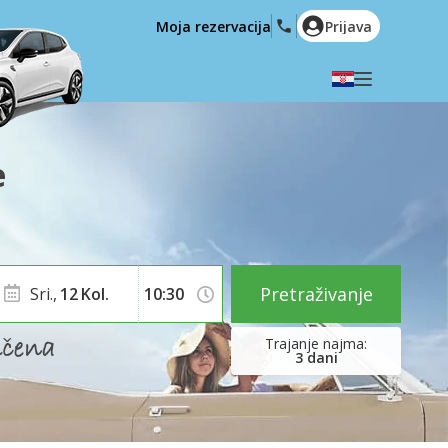
Moja rezervacija
Prijava
Odaberite svoj jezik
English
Español
e
Deutsch
Français
Italiano
Nederlands
Português
English (US)
Polski
Türkçe
Pretraživanje
Sri.,
12
Kol.
Română
Ελληνικά
Русский
Hrvatski
3
dani
العربية