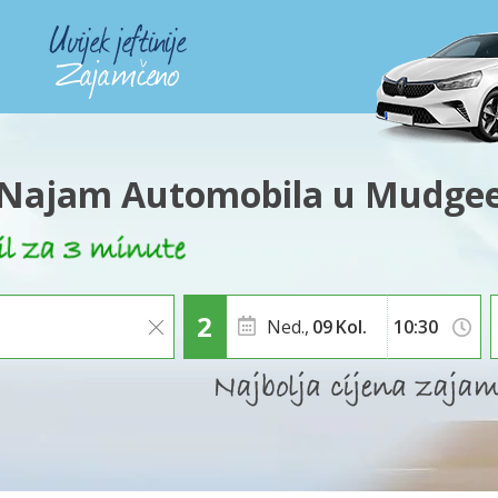
Najam Automobila u Mudge
Ned.,
09
Kol.