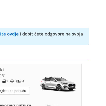
nite ovdje
i dobit ćete odgovore na svoja
iki
day
5
M
ogledajte ponudu
jevoznici putnika