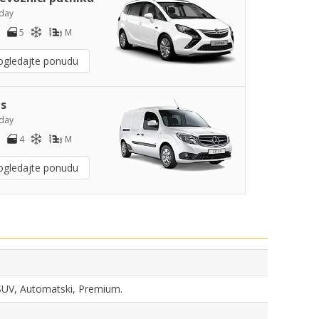
day
5
M
ogledajte ponudu
s
day
4
M
ogledajte ponudu
, SUV, Automatski, Premium.