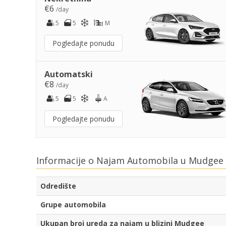
€6
/day
5
5
M
Pogledajte ponudu
Automatski
€8
/day
5
5
A
Pogledajte ponudu
Informacije o Najam Automobila u Mudgee 
Odredište
Grupe automobila
Ukupan broj ureda za najam u blizini Mudgee