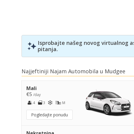
Isprobajte našeg novog virtualnog a
pitanja.
Najjeftiniji Najam Automobila u Mudgee
Mali
€5
/day
4
3
M
Pogledajte ponudu
Nekretnina