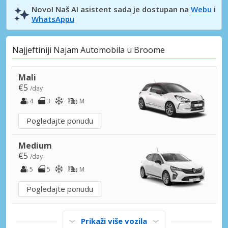
Novo! Naš AI asistent sada je dostupan na
Webu
i
WhatsAppu
Najjeftiniji Najam Automobila u Broome
Mali
€5
/day
4
3
M
Pogledajte ponudu
Medium
€5
/day
5
5
M
Pogledajte ponudu
Prikaži više vozila