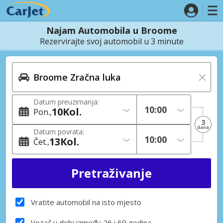
Najam Automobila u Broome
Rezervirajte svoj automobil u 3 minute
Datum preuzimanja:
10
Kol.
Pon.
3
dana
Datum povrata:
13
Kol.
Čet.
Vratite automobil na isto mjesto
Vozač u dobi između 26 i 69 godina