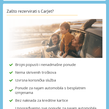
Zašto rezervirati s CarJet?
Posebni popusti
Pristupite ekskluzivnim ponudama naših
dobavljača
Prijava putem eLinka
Brojni popusti i nenadmašne ponude
Nema skrivenih troškova
Izvrsna korisnička služba
Ponude za najam automobila s besplatnim
izmjenama
Bez naknada za kreditne kartice
Uspoređujemo sve ponude za najam automobila