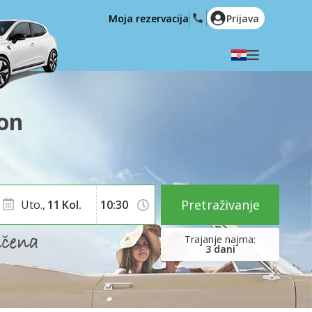
Moja rezervacija
Prijava
Odaberite svoj jezik
English
Español
on
Deutsch
Français
Italiano
Nederlands
Português
English (US)
Polski
Türkçe
Pretraživanje
Uto.,
11
Kol.
Română
Ελληνικά
Русский
Hrvatski
3
dani
العربية