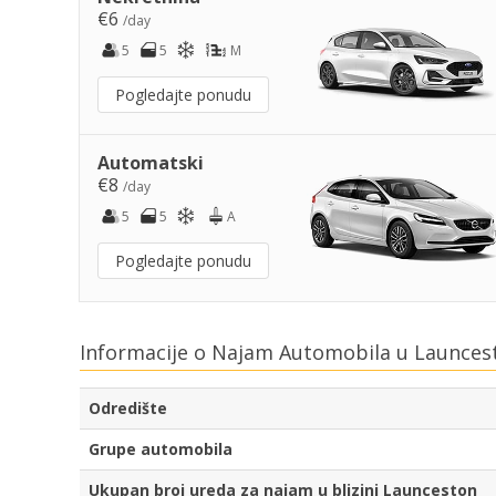
€6
/day
5
5
M
Pogledajte ponudu
Automatski
€8
/day
5
5
A
Pogledajte ponudu
Informacije o Najam Automobila u Launces
Odredište
Grupe automobila
Ukupan broj ureda za najam u blizini Launceston