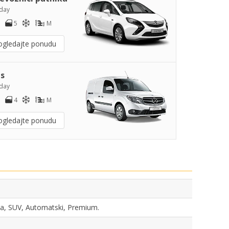
day
5
M
ogledajte ponudu
s
day
4
M
ogledajte ponudu
ika, SUV, Automatski, Premium.