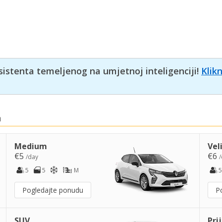
sistenta temeljenog na umjetnoj inteligenciji!
Klik
n
Medium
Vel
€5
€6
/day
/
5
5
M
5
Pogledajte ponudu
P
SUV
Pri