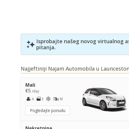
Isprobajte našeg novog virtualnog a
pitanja.
Najjeftiniji Najam Automobila u Launcesto
Mali
€5
/day
4
3
M
Pogledajte ponudu
Nekretnina