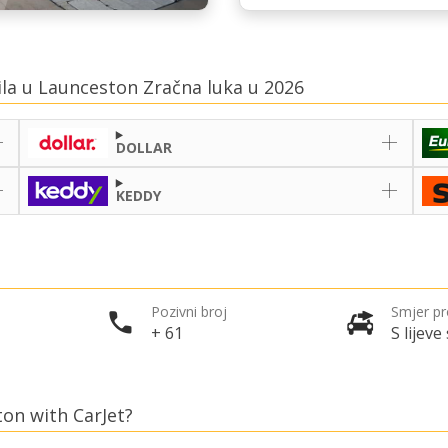
ila u Launceston Zračna luka u 2026
DOLLAR
KEDDY
Pozivni broj
Smjer p
+ 61
S lijeve
ton with CarJet?