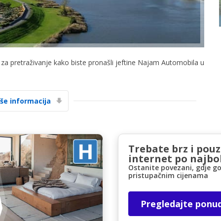
c za pretraživanje kako biste pronašli jeftine Najam Automobila u
Posebni popusti
Pristupite ekskluzivnim ponudama naših
iše informacija
dobavljača
Trebate brz i pou
Prijava putem eLinka
internet po najbol
Ostanite povezani, gdje go
pristupačnim cijenama
Pregledajte ponu