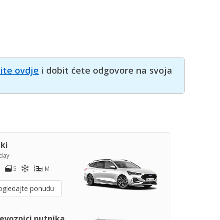
nite ovdje
i dobit ćete odgovore na svoja
iki
day
5
M
ogledajte ponudu
jevoznici putnika