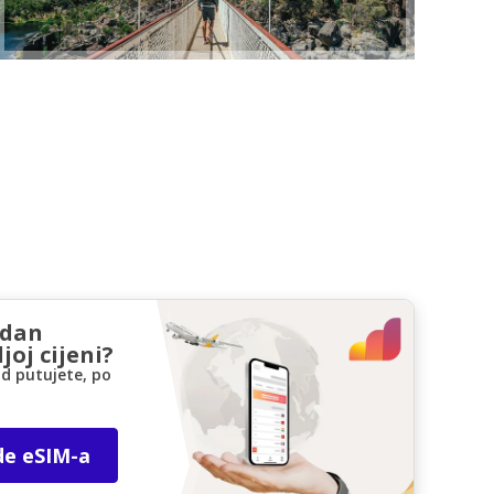
zdan
joj cijeni?
d putujete, po
de eSIM-a