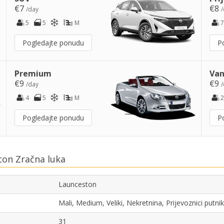
€7
€8
/day
/
5
5
M
7
Pogledajte ponudu
P
Premium
Van
€9
€9
/day
/
4
5
M
2
Pogledajte ponudu
P
ton Zračna luka
Launceston
Mali, Medium, Veliki, Nekretnina, Prijevoznici putn
31