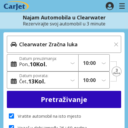
Najam Automobila u Clearwater
Rezervirajte svoj automobil u 3 minute
Datum preuzimanja:
10
Kol.
Pon.
3
dana
Datum povrata:
13
Kol.
Čet.
Vratite automobil na isto mjesto
Vozač u dobi između 26 i 69 godina