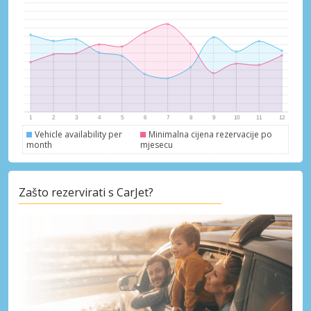
Vehicle availability per
Minimalna cijena rezervacije po
month
mjesecu
Zašto rezervirati s CarJet?
Posebni popusti
Pristupite ekskluzivnim ponudama naših