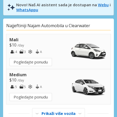
Novo! Naš AI asistent sada je dostupan na
Webu
i
WhatsAppu
Najjeftiniji Najam Automobila u Clearwater
Mali
$10
/day
4
3
A
Pogledajte ponudu
Medium
$10
/day
5
5
A
Pogledajte ponudu
Prikaži više vozila