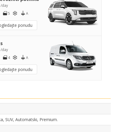
5
/day
5
A
ogledajte ponudu
s
0
/day
4
A
ogledajte ponudu
nika, SUV, Automatski, Premium.