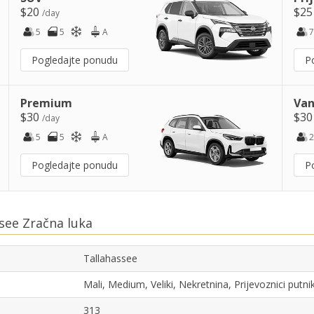
$20
$2
/day
5
5
A
7
Pogledajte ponudu
P
Premium
Van
$30
$3
/day
5
5
A
2
Pogledajte ponudu
P
see Zračna luka
Tallahassee
Mali, Medium, Veliki, Nekretnina, Prijevoznici put
313