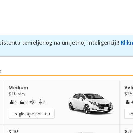
sistenta temeljenog na umjetnoj inteligenciji!
Klik
e
Medium
Vel
$10
$1
/day
5
5
A
4
Pogledajte ponudu
P
SUV
Pri