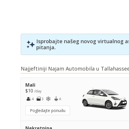
Isprobajte našeg novog virtualnog a
pitanja.
Najjeftiniji Najam Automobila u Tallahasse
Mali
$10
/day
4
3
A
Pogledajte ponudu
Nekretnina