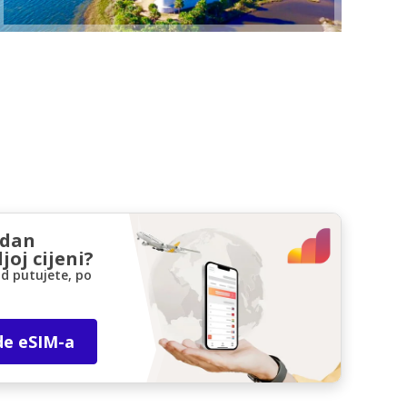
zdan
joj cijeni?
d putujete, po
de eSIM-a