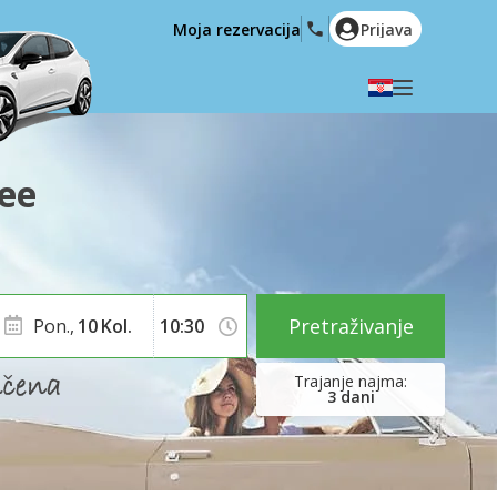
Moja rezervacija
Prijava
Odaberite svoj jezik
English
Español
ee
Deutsch
Français
Italiano
Nederlands
Português
English (US)
Polski
Türkçe
Pretraživanje
Pon.,
10
Kol.
Română
Ελληνικά
Русский
Hrvatski
3
dani
العربية