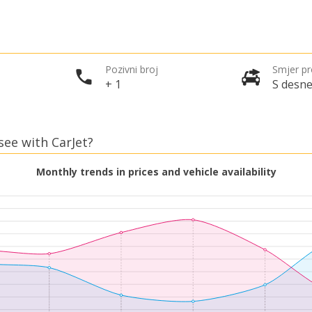
Pozivni broj
Smjer p
+ 1
S desne
see with CarJet?
Monthly trends in prices and vehicle availability