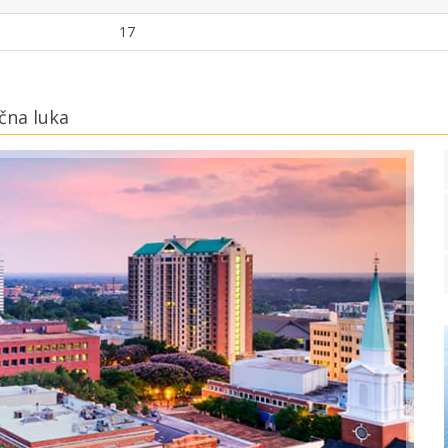
17
čna luka