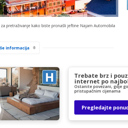
c za pretraživanje kako biste pronašli jeftine Najam Automobila
iše informacija
Posebni popusti
Pristupite ekskluzivnim ponudama naših
dobavljača
Trebate brz i pou
internet po najbol
Ostanite povezani, gdje go
Prijava putem eLinka
pristupačnim cijenama
Pregledajte ponu