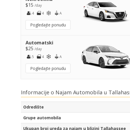
$15
/day
4
4
A
Pogledajte ponudu
Automatski
$25
/day
5
4
A
Pogledajte ponudu
Informacije o Najam Automobila u Tallahas
Odredište
Grupe automobila
Ukupan broj ureda za najam u blizini Tallahassee