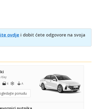
nite ovdje
i dobit ćete odgovore na svoja
iki
5
/day
4
A
ogledajte ponudu
jevoznici putnika