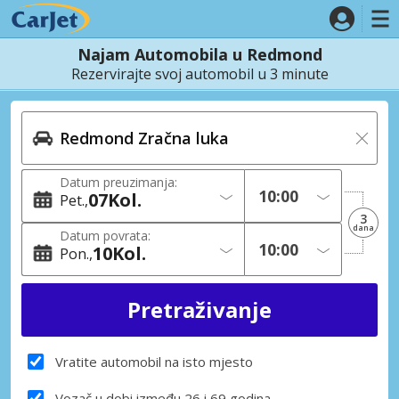
Najam Automobila u Redmond
Rezervirajte svoj automobil u 3 minute
Datum preuzimanja:
07
Kol.
Pet.
3
dana
Datum povrata:
10
Kol.
Pon.
Vratite automobil na isto mjesto
Vozač u dobi između 26 i 69 godina