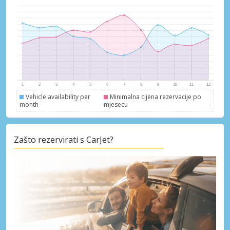
Vehicle availability per
Minimalna cijena rezervacije po
month
mjesecu
Zašto rezervirati s CarJet?
Posebni popusti
Pristupite ekskluzivnim ponudama naših