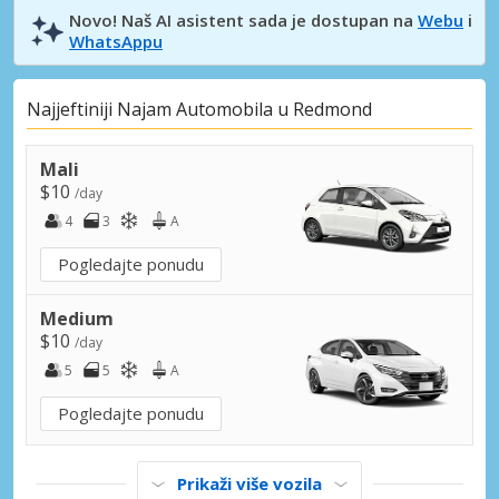
Novo! Naš AI asistent sada je dostupan na
Webu
i
WhatsAppu
Najjeftiniji Najam Automobila u Redmond
Mali
$10
/day
4
3
A
Pogledajte ponudu
Medium
$10
/day
5
5
A
Pogledajte ponudu
Prikaži više vozila