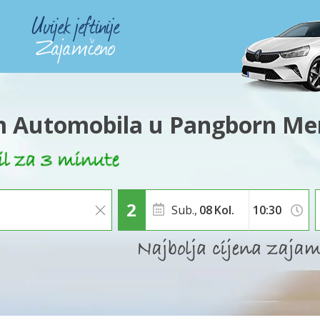
 Automobila u Pangborn Me
Sub.,
08
Kol.