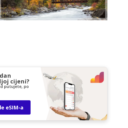
zdan
joj cijeni?
d putujete, po
de eSIM-a