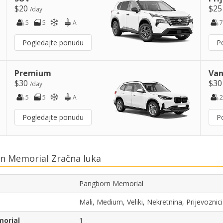
$20
$2
/day
5
5
A
7
Pogledajte ponudu
P
Premium
Van
$30
$3
/day
5
5
A
2
Pogledajte ponudu
P
n Memorial Zračna luka
Pangborn Memorial
Mali, Medium, Veliki, Nekretnina, Prijevozni
morial
1