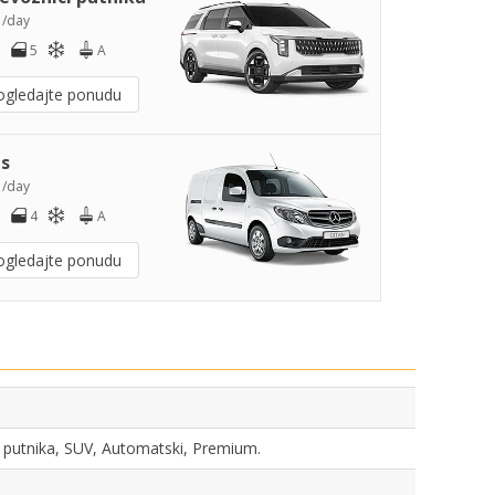
5
/day
5
A
ogledajte ponudu
s
0
/day
4
A
ogledajte ponudu
ci putnika, SUV, Automatski, Premium.