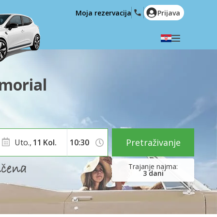
Moja rezervacija
Prijava
Odaberite svoj jezik
English
Español
morial
Deutsch
Français
Italiano
Nederlands
Português
English (US)
Polski
Türkçe
Pretraživanje
Uto.,
11
Kol.
Română
Ελληνικά
Русский
Hrvatski
3
dani
العربية