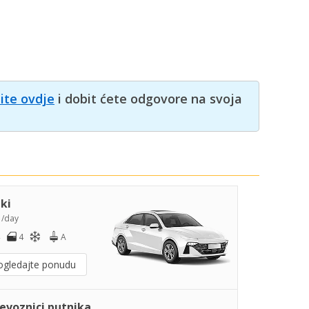
nite ovdje
i dobit ćete odgovore na svoja
iki
5
/day
4
A
ogledajte ponudu
jevoznici putnika