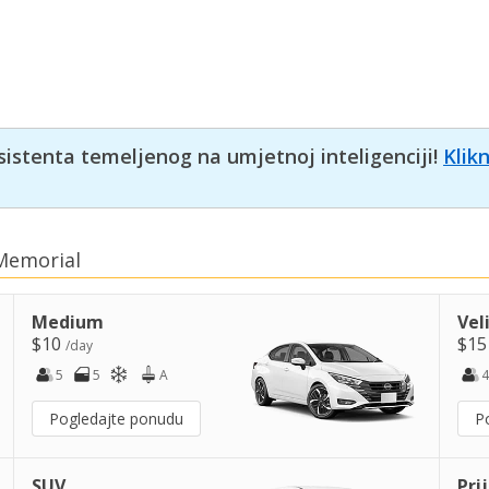
sistenta temeljenog na umjetnoj inteligenciji!
Klik
 Memorial
Medium
Vel
$10
$1
/day
5
5
A
4
Pogledajte ponudu
P
SUV
Pri