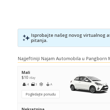
Isprobajte našeg novog virtualnog a
pitanja.
Najjeftiniji Najam Automobila u Pangborn
Mali
$10
/day
4
3
A
Pogledajte ponudu
Nekretnina