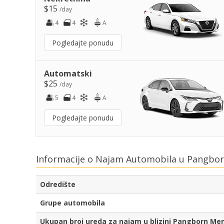
$15
/day
4
4
A
Pogledajte ponudu
Automatski
$25
/day
5
4
A
Pogledajte ponudu
Informacije o Najam Automobila u Pangbor
Odredište
Grupe automobila
Ukupan broj ureda za najam u blizini Pangborn Me