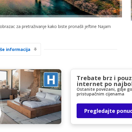
i obrazac za pretraživanje kako biste pronašli jeftine Najam
iše informacija
Posebni popusti
Pristupite ekskluzivnim ponudama naših
dobavljača
Trebate brz i pou
internet po najbol
Ostanite povezani, gdje go
Prijava putem eLinka
pristupačnim cijenama
Pregledajte ponu