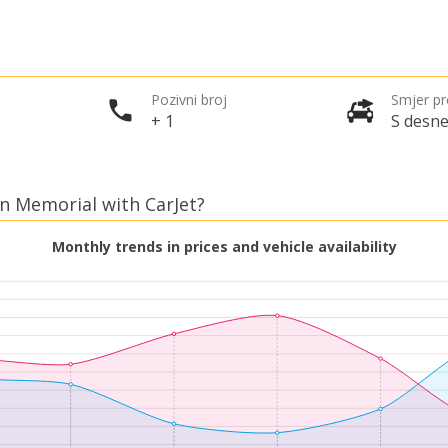
Pozivni broj
Smjer p
+ 1
S desne
rn Memorial with CarJet?
Monthly trends in prices and vehicle availability