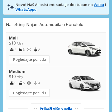
Novo! Naš AI asistent sada je dostupan na
Webu
i
WhatsAppu
Najjeftiniji Najam Automobila u Honolulu
Mali
$10
/day
4
3
A
Pogledajte ponudu
Medium
$10
/day
5
5
A
Pogledajte ponudu
Prikaži više vozila