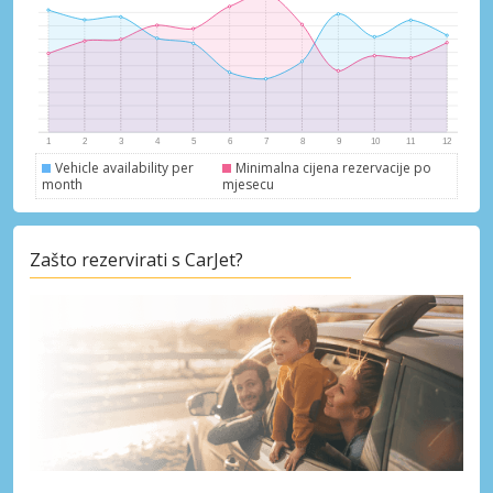
Vehicle availability per
Minimalna cijena rezervacije po
month
mjesecu
Zašto rezervirati s CarJet?
Posebni popusti
Pristupite ekskluzivnim ponudama naših
dobavljača