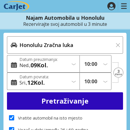
Najam Automobila u Honolulu
Rezervirajte svoj automobil u 3 minute
Datum preuzimanja:
09
Kol.
Ned.
3
dana
Datum povrata:
12
Kol.
Sri.
Vratite automobil na isto mjesto
Vozač u dobi između 26 i 69 godina