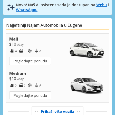
Novo! Naš AI asistent sada je dostupan na
Webu
i
WhatsAppu
Najjeftiniji Najam Automobila u Eugene
Mali
$10
/day
4
3
A
Pogledajte ponudu
Medium
$10
/day
5
5
A
Pogledajte ponudu
Prikaži više vozila