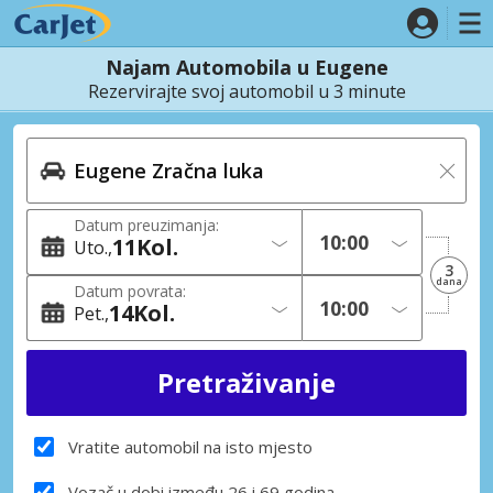
Najam Automobila u Eugene
Rezervirajte svoj automobil u 3 minute
Datum preuzimanja:
11
Kol.
Uto.
3
dana
Datum povrata:
14
Kol.
Pet.
Vratite automobil na isto mjesto
Vozač u dobi između 26 i 69 godina