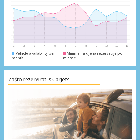
Vehicle availability per
Minimalna cijena rezervacije po
month
mjesecu
Zašto rezervirati s CarJet?
Posebni popusti
Pristupite ekskluzivnim ponudama naših
dobavljača