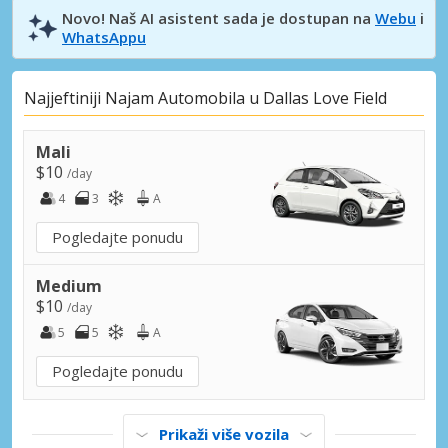
Novo! Naš AI asistent sada je dostupan na
Webu
i
WhatsAppu
Najjeftiniji Najam Automobila u Dallas Love Field
Mali
$10
/day
4
3
A
Pogledajte ponudu
Medium
$10
/day
5
5
A
Pogledajte ponudu
Prikaži više vozila