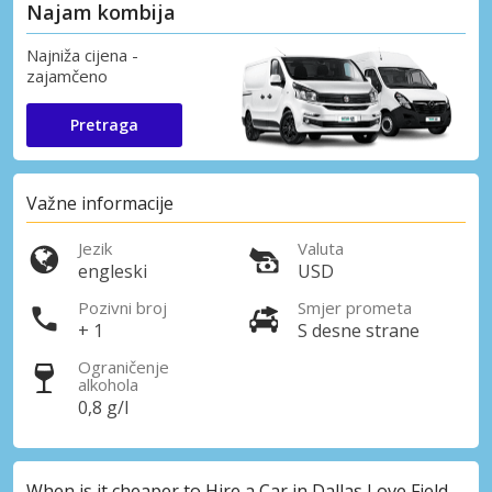
Najam kombija
Najniža cijena -
zajamčeno
Pretraga
Važne informacije
Jezik
Valuta
engleski
USD
Pozivni broj
Smjer prometa
+ 1
S desne strane
Ograničenje
alkohola
0,8 g/l
When is it cheaper to Hire a Car in Dallas Love Field