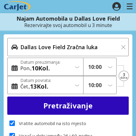
Najam Automobila u Dallas Love Field
Rezervirajte svoj automobil u 3 minute
Datum preuzimanja:
10
Kol.
Pon.
3
dana
Datum povrata:
13
Kol.
Čet.
Vratite automobil na isto mjesto
Vozač u dobi između 26 i 69 godina