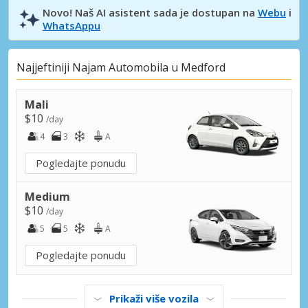
Novo! Naš AI asistent sada je dostupan na
Webu
i
WhatsAppu
Najjeftiniji Najam Automobila u Medford
Mali
$10
/day
4
3
A
Pogledajte ponudu
Medium
$10
/day
5
5
A
Pogledajte ponudu
Prikaži više vozila