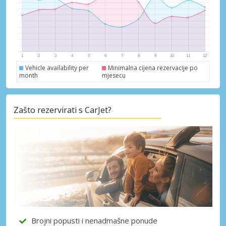
Vehicle availability per
Minimalna cijena rezervacije po
month
mjesecu
Zašto rezervirati s CarJet?
Posebni popusti
Pristupite ekskluzivnim ponudama naših
dobavljača
Brojni popusti i nenadmašne ponude