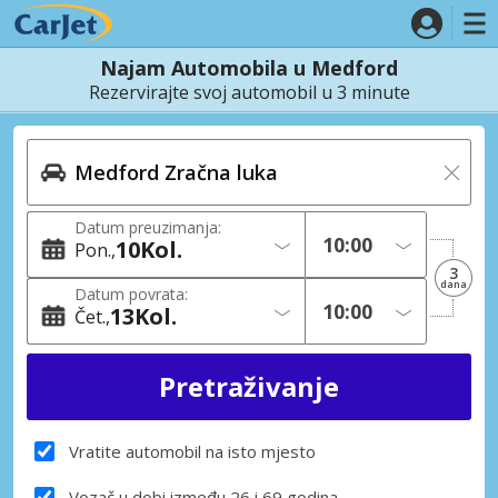
Najam Automobila u Medford
Rezervirajte svoj automobil u 3 minute
Datum preuzimanja:
10
Kol.
Pon.
3
dana
Datum povrata:
13
Kol.
Čet.
Vratite automobil na isto mjesto
Vozač u dobi između 26 i 69 godina