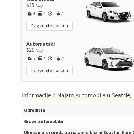
$15
/day
4
4
A
Pogledajte ponudu
Automatski
$25
/day
5
4
A
Pogledajte ponudu
Informacije o Najam Automobila u Seattle,
Odredište
Grupe automobila
Ukupan broj ureda za najam u blizini Seattle, King