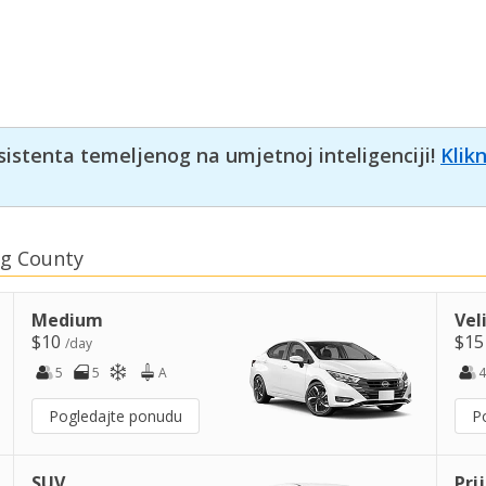
sistenta temeljenog na umjetnoj inteligenciji!
Klik
ng County
Medium
Vel
$10
$1
/day
5
5
A
4
Pogledajte ponudu
P
SUV
Pri