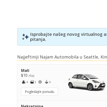
Isprobajte našeg novog virtualnog a
pitanja.
Najjeftiniji Najam Automobila u Seattle, Ki
Mali
$10
/day
4
3
A
Pogledajte ponudu
Nekretnina