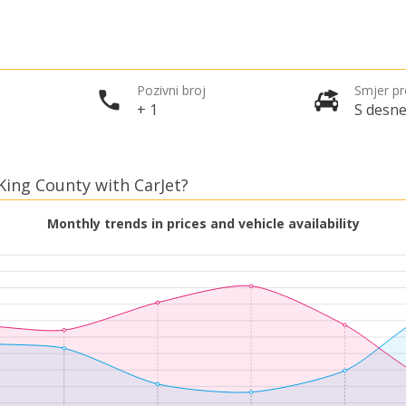
Pozivni broj
Smjer p
+ 1
S desne
 King County with CarJet?
Monthly trends in prices and vehicle availability