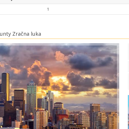
1
ounty Zračna luka