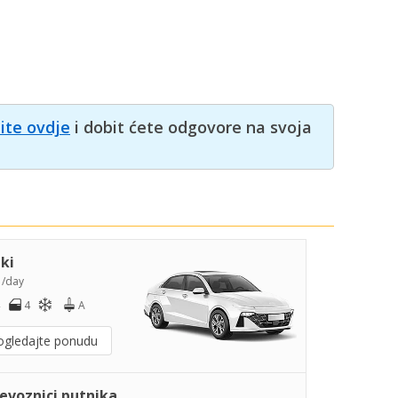
nite ovdje
i dobit ćete odgovore na svoja
iki
5
/day
4
A
ogledajte ponudu
jevoznici putnika