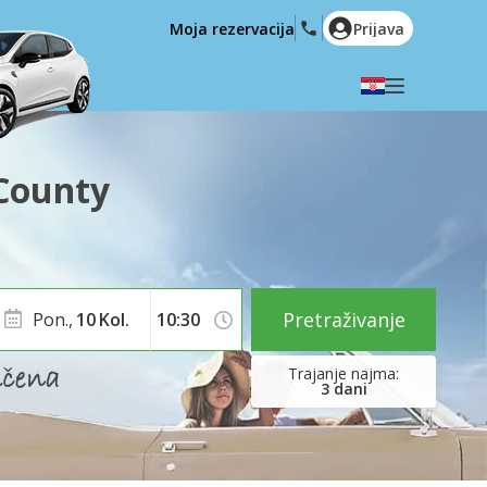
Moja rezervacija
Prijava
Odaberite svoj jezik
English
Español
 County
Deutsch
Français
Italiano
Nederlands
Português
English (US)
Polski
Türkçe
Pretraživanje
Pon.,
10
Kol.
Română
Ελληνικά
Русский
Hrvatski
3
dani
العربية