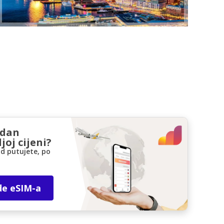
zdan
joj cijeni?
d putujete, po
de eSIM-a