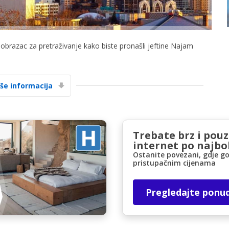
i obrazac za pretraživanje kako biste pronašli jeftine Najam
iše informacija
Posebni popusti
Pristupite ekskluzivnim ponudama naših
dobavljača
Trebate brz i pou
internet po najbol
Ostanite povezani, gdje go
Prijava putem eLinka
pristupačnim cijenama
Pregledajte ponu