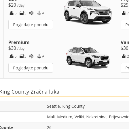
$20
$2
/day
5
5
A
7
Pogledajte ponudu
P
Premium
Van
$30
$3
/day
5
5
A
2
Pogledajte ponudu
P
 King County Zračna luka
Seattle, King County
Mali, Medium, Veliki, Nekretnina, Prijevozn
 County
26