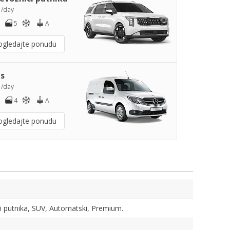
5
/day
5
A
ogledajte ponudu
s
0
/day
4
A
ogledajte ponudu
ici putnika, SUV, Automatski, Premium.