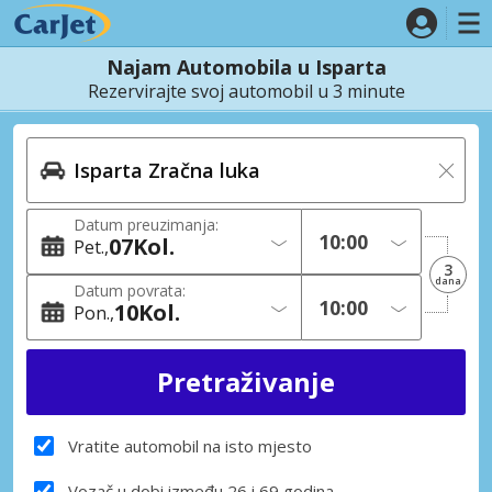
Najam Automobila u Isparta
Rezervirajte svoj automobil u 3 minute
Datum preuzimanja:
07
Kol.
Pet.
3
dana
Datum povrata:
10
Kol.
Pon.
Vratite automobil na isto mjesto
Vozač u dobi između 26 i 69 godina