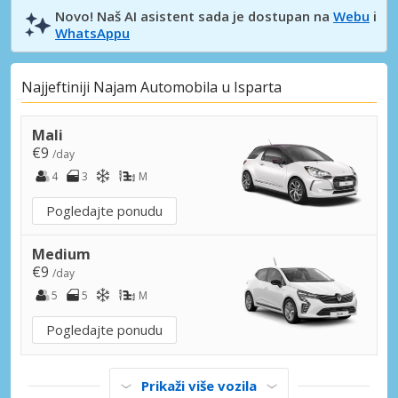
Novo! Naš AI asistent sada je dostupan na
Webu
i
WhatsAppu
Najjeftiniji Najam Automobila u Isparta
Mali
€9
/day
4
3
M
Pogledajte ponudu
Medium
€9
/day
5
5
M
Pogledajte ponudu
Prikaži više vozila