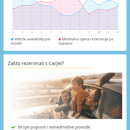
Vehicle availability per
Minimalna cijena rezervacije po
month
mjesecu
Zašto rezervirati s CarJet?
Posebni popusti
Pristupite ekskluzivnim ponudama naših
dobavljača
Brojni popusti i nenadmašne ponude