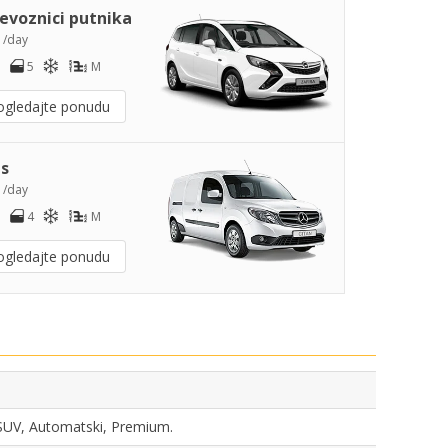
jevoznici putnika
7
/day
5
M
ogledajte ponudu
s
3
/day
4
M
ogledajte ponudu
, SUV, Automatski, Premium.