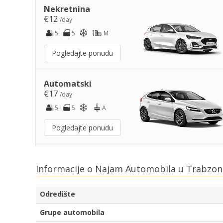
Nekretnina
€12
/day
5
5
M
Pogledajte ponudu
Automatski
€17
/day
5
5
A
Pogledajte ponudu
Informacije o Najam Automobila u Trabzon
Odredište
Grupe automobila