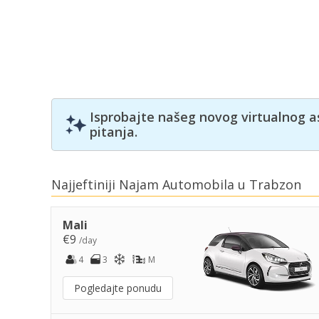
Isprobajte našeg novog virtualnog a
pitanja.
Najjeftiniji Najam Automobila u Trabzon
Mali
€9
/day
4
3
M
Pogledajte ponudu