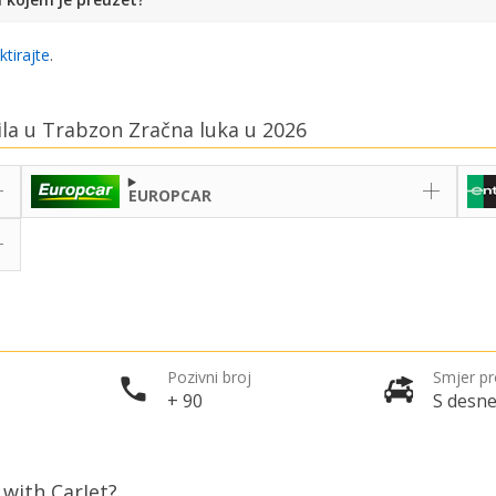
ktirajte
.
ila u Trabzon Zračna luka u 2026
EUROPCAR
Pozivni broj
Smjer p
+ 90
S desne
 with CarJet?