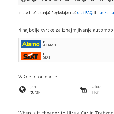
Imate li još pitanja? Pogledajte naš
cijeli FAQ
. Ili
nas konta
4 najbolje tvrtke za iznajmljivanje automob
ALAMO
SIXT
Važne informacije
Jezik
Valuta
turski
TRY
When is it cheaper to Hire a Car in Trabzon