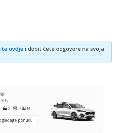
nite ovdje
i dobit ćete odgovore na svoja
iki
2
/day
5
M
ogledajte ponudu