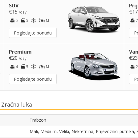
SUV
Pri
€15
€1
/day
5
5
M
7
Pogledajte ponudu
P
Premium
Van
€20
€2
/day
4
5
M
2
Pogledajte ponudu
P
 Zračna luka
Trabzon
Mali, Medium, Veliki, Nekretnina, Prijevoznici putnika