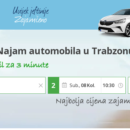
Najam automobila u Trabzon
Sub.,
08
Kol.