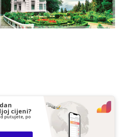
zdan
joj cijeni?
d putujete, po