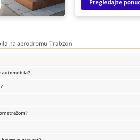
Pregledajte ponu
bila na aerodromu Trabzon
e automobila?
a?
ilometražom?
u kojem je preuzet?