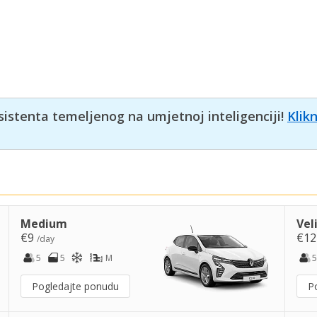
sistenta temeljenog na umjetnoj inteligenciji!
Klik
Medium
Vel
€9
€1
/day
5
5
M
5
Pogledajte ponudu
P