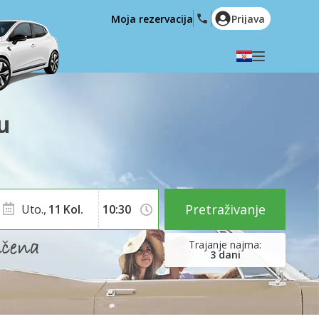
Moja rezervacija
Prijava
Odaberite svoj jezik
English
Español
u
Deutsch
Français
Italiano
Nederlands
Português
English (US)
Polski
Türkçe
Pretraživanje
Uto.,
11
Kol.
Română
Ελληνικά
Русский
Hrvatski
3
dani
العربية