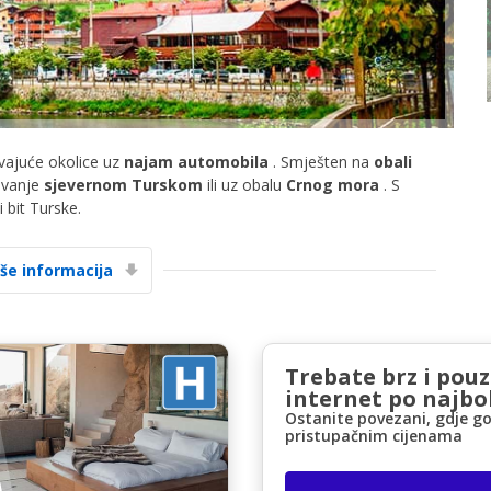
vajuće okolice uz
najam automobila
. Smješten na
obali
ovanje
sjevernom Turskom
ili uz obalu
Crnog mora
. S
Posebni popusti
 bit Turske.
Pristupite ekskluzivnim ponudama naših
dobavljača
iše informacija
Prijava putem eLinka
Trebate brz i pou
internet po najbol
Ostanite povezani, gdje go
pristupačnim cijenama