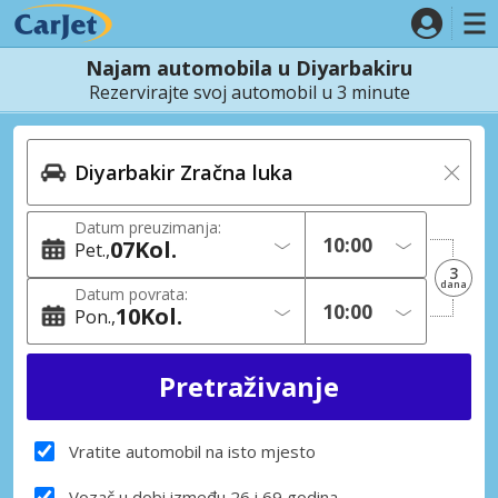
Najam automobila u Diyarbakiru
Rezervirajte svoj automobil u 3 minute
Datum preuzimanja:
07
Kol.
Pet.
3
dana
Datum povrata:
10
Kol.
Pon.
Vratite automobil na isto mjesto
Vozač u dobi između 26 i 69 godina