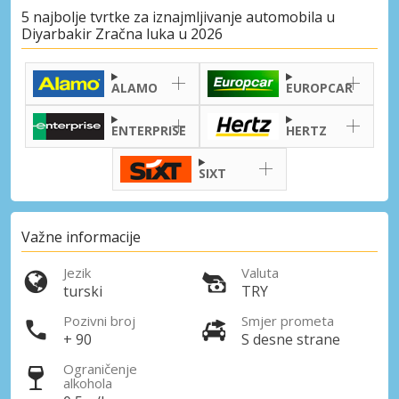
5 najbolje tvrtke za iznajmljivanje automobila u
Diyarbakir Zračna luka u 2026
ALAMO
EUROPCAR
ENTERPRISE
HERTZ
SIXT
Važne informacije
Jezik
Valuta
turski
TRY
Pozivni broj
Smjer prometa
+ 90
S desne strane
Ograničenje
alkohola