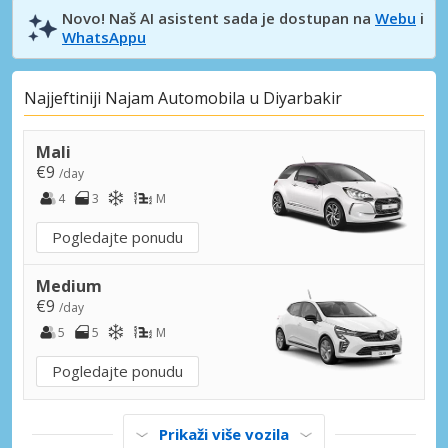
Novo! Naš AI asistent sada je dostupan na
Webu
i
WhatsAppu
Najjeftiniji Najam Automobila u Diyarbakir
Mali
€9
/day
4
3
M
Pogledajte ponudu
Medium
€9
/day
5
5
M
Pogledajte ponudu
Prikaži više vozila