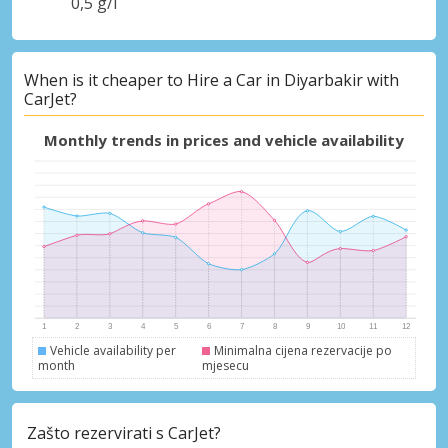
0,5 g/l
Posebni popusti
When is it cheaper to Hire a Car in Diyarbakir with
Pristupite ekskluzivnim ponudama naših
CarJet?
dobavljača
Monthly trends in prices and vehicle availability
Prijava putem eLinka
Vehicle availability per
Minimalna cijena rezervacije po
month
mjesecu
Zašto rezervirati s CarJet?