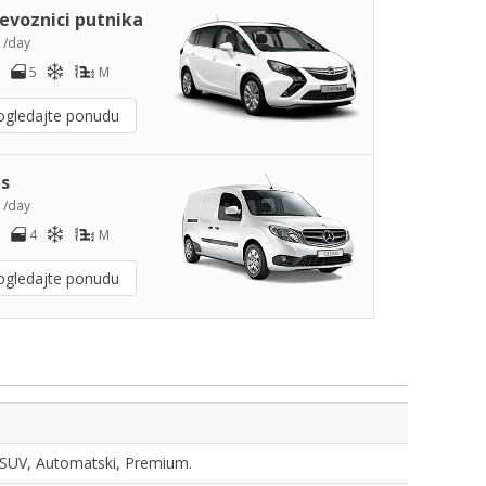
jevoznici putnika
7
/day
5
M
ogledajte ponudu
s
3
/day
4
M
ogledajte ponudu
a, SUV, Automatski, Premium.