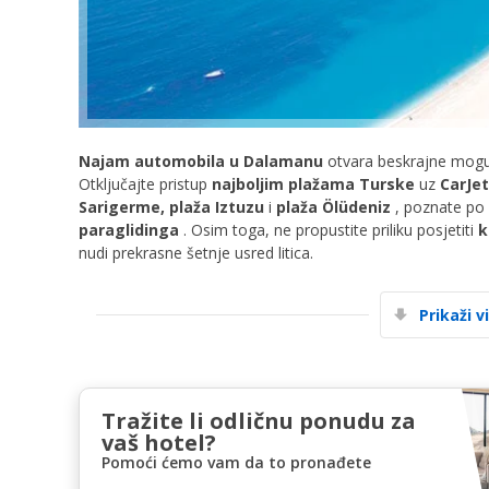
Najam automobila u Dalamanu
otvara beskrajne mogu
Otključajte pristup
najboljim plažama Turske
uz
CarJe
Sarigerme, plaža Iztuzu
i
plaža Ölüdeniz
, poznate po
paraglidinga
. Osim toga, ne propustite priliku posjetiti
k
nudi prekrasne šetnje usred litica.
Prikaži v
Tražite li odličnu ponudu za
vaš hotel?
Pomoći ćemo vam da to pronađete