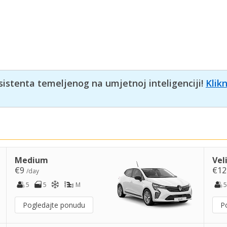
sistenta temeljenog na umjetnoj inteligenciji!
Klik
Medium
Vel
€9
€1
/day
5
5
M
5
Pogledajte ponudu
P