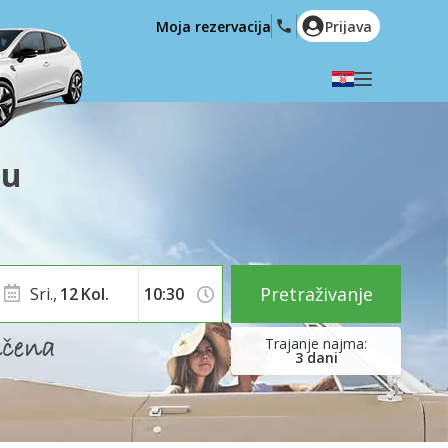
Moja rezervacija
Prijava
Odaberite svoj jezik
English
Español
nu
Deutsch
Français
Italiano
Nederlands
Português
English (US)
Polski
Türkçe
Pretraživanje
Sri.,
12
Kol.
Română
Ελληνικά
Русский
Hrvatski
3
dani
العربية