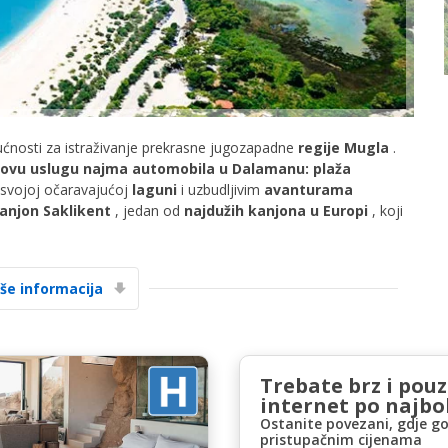
ćnosti za istraživanje prekrasne jugozapadne
regije Mugla
.
tovu uslugu najma automobila u Dalamanu: plaža
Posebni popusti
 svojoj očaravajućoj
laguni
i uzbudljivim
avanturama
Pristupite ekskluzivnim ponudama naših
anjon Saklikent
, jedan od
najdužih kanjona u Europi
, koji
dobavljača
iše informacija
Prijava putem eLinka
Trebate brz i pou
internet po najbol
Ostanite povezani, gdje go
pristupačnim cijenama