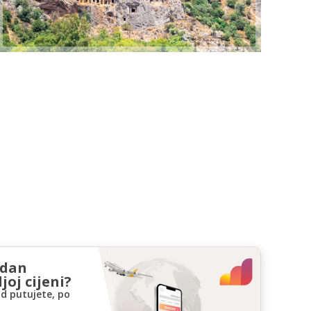
zdan
joj cijeni?
d putujete, po