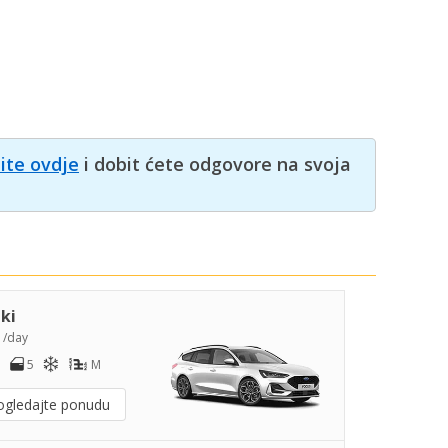
nite ovdje
i dobit ćete odgovore na svoja
iki
2
/day
5
M
ogledajte ponudu