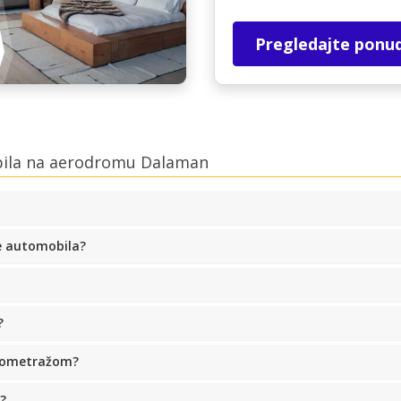
Pregledajte ponu
bila na aerodromu Dalaman
e automobila?
?
ilometražom?
?