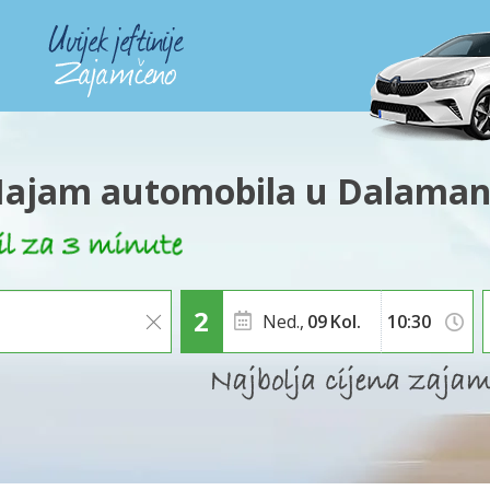
ajam automobila u Dalama
Ned.,
09
Kol.