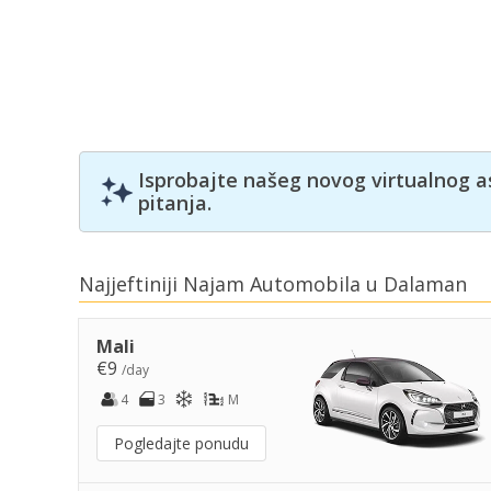
Isprobajte našeg novog virtualnog a
pitanja.
Najjeftiniji Najam Automobila u Dalaman
Mali
€9
/day
4
3
M
Pogledajte ponudu