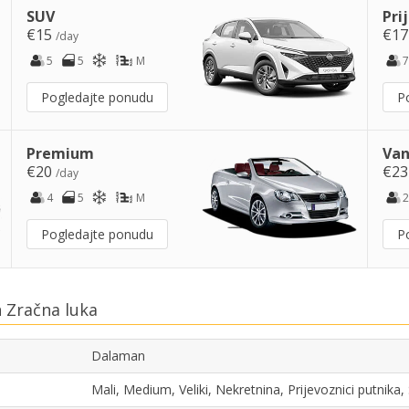
SUV
Pri
€15
€1
/day
5
5
M
7
Pogledajte ponudu
P
Premium
Van
€20
€2
/day
4
5
M
2
Pogledajte ponudu
P
 Zračna luka
Dalaman
Mali, Medium, Veliki, Nekretnina, Prijevoznici putnik