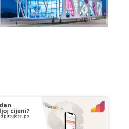
zdan
joj cijeni?
d putujete, po