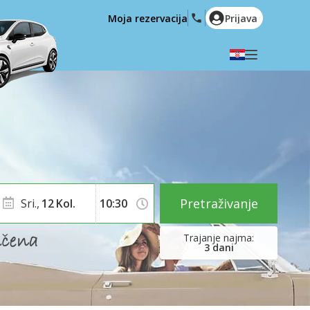
Moja rezervacija
Prijava
Odaberite svoj jezik
English
Español
Deutsch
Français
Italiano
Nederlands
Português
English (US)
Polski
Türkçe
Pretraživanje
Sri.,
12
Kol.
Română
Ελληνικά
Русский
Hrvatski
3
dani
العربية