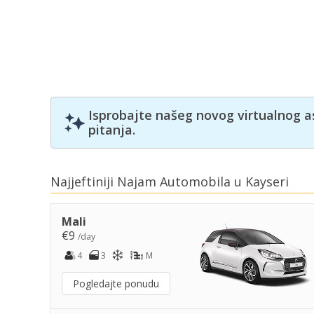
Isprobajte našeg novog virtualnog a
pitanja.
Najjeftiniji Najam Automobila u Kayseri
Mali
€9
/day
4
3
M
Pogledajte ponudu