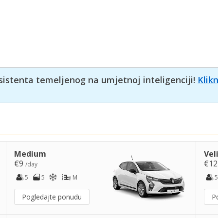
sistenta temeljenog na umjetnoj inteligenciji!
Klik
Medium
Vel
€9
€1
/day
5
5
M
5
Pogledajte ponudu
P