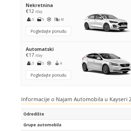
Nekretnina
€12
/day
5
5
M
Pogledajte ponudu
Automatski
€17
/day
5
5
A
Pogledajte ponudu
Informacije o Najam Automobila u Kayseri 
Odredište
Grupe automobila