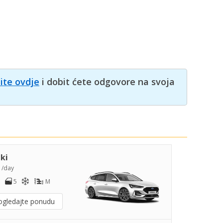
nite ovdje
i dobit ćete odgovore na svoja
iki
2
/day
5
M
ogledajte ponudu