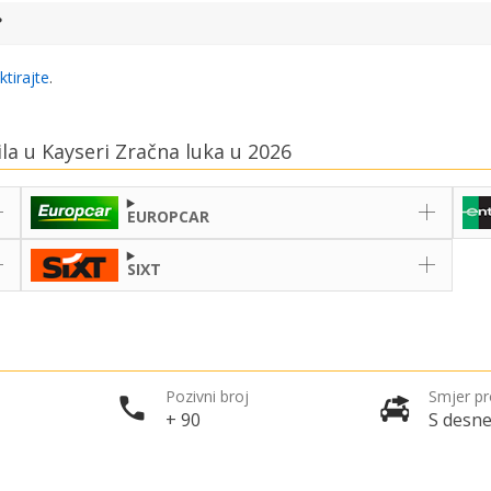
?
ktirajte
.
ila u Kayseri Zračna luka u 2026
EUROPCAR
SIXT
Pozivni broj
Smjer p
+ 90
S desne