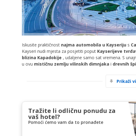
Iskusite praktičnost
najma automobila u Kayseriju
s
Ca
Kayseri nudi mjesta za posjetiti poput
Kayserijeve tvrđa
blizina Kapadokije
, udaljene samo sat vremena. S una
u ovu
mističnu zemlju vilinskih dimnjaka
i
drevnih špi
Prikaži v
Tražite li odličnu ponudu za
vaš hotel?
Pomoći ćemo vam da to pronađete