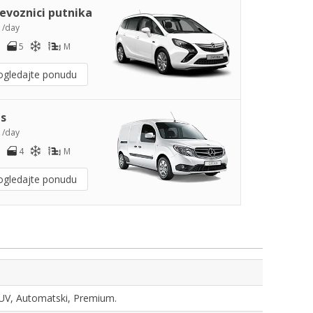
jevoznici putnika
7
/day
5
M
ogledajte ponudu
s
3
/day
4
M
ogledajte ponudu
 SUV, Automatski, Premium.