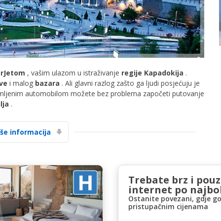
rJetom
, vašim ulazom u istraživanje
regije Kapadokija
.
ve
i malog
bazara
. Ali glavni razlog zašto ga ljudi posjećuju je
Posebni popusti
jmljenim automobilom možete bez problema započeti putovanje
Pristupite ekskluzivnim ponudama naših
lja
.
dobavljača
iše informacija
Prijava putem eLinka
Trebate brz i pou
internet po najbol
Ostanite povezani, gdje go
pristupačnim cijenama