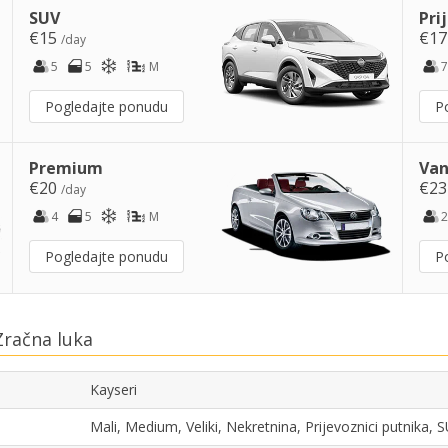
SUV
Pri
€15
€1
/day
5
5
M
7
Pogledajte ponudu
P
Premium
Van
€20
€2
/day
4
5
M
2
Pogledajte ponudu
P
Zračna luka
Kayseri
Mali, Medium, Veliki, Nekretnina, Prijevoznici putnika,