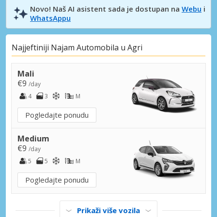
Novo! Naš AI asistent sada je dostupan na
Webu
i
WhatsAppu
Najjeftiniji Najam Automobila u Agri
Mali
€9
/day
4
3
M
Pogledajte ponudu
Medium
€9
/day
5
5
M
Pogledajte ponudu
Prikaži više vozila