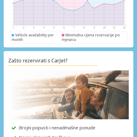
Vehicle availability per
Minimalna cijena rezervacije po
month
mjesecu
Zašto rezervirati s CarJet?
Posebni popusti
Pristupite ekskluzivnim ponudama naših
dobavljača
Brojni popusti i nenadmašne ponude