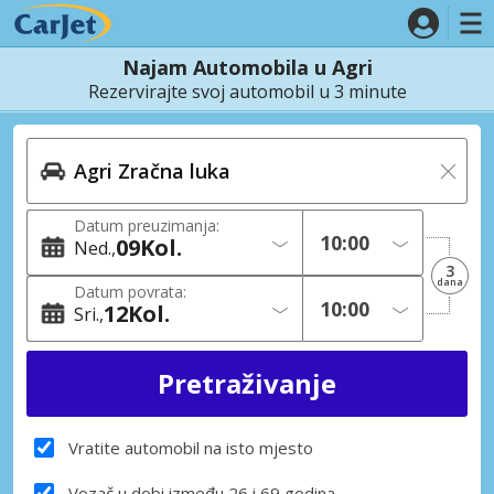
Najam Automobila u Agri
Rezervirajte svoj automobil u 3 minute
Datum preuzimanja:
09
Kol.
Ned.
3
dana
Datum povrata:
12
Kol.
Sri.
Vratite automobil na isto mjesto
Vozač u dobi između 26 i 69 godina