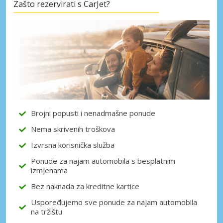
Zašto rezervirati s CarJet?
Posebni popusti
Pristupite ekskluzivnim ponudama naših
dobavljača
Prijava putem eLinka
Brojni popusti i nenadmašne ponude
Nema skrivenih troškova
Izvrsna korisnička služba
Ponude za najam automobila s besplatnim
izmjenama
Bez naknada za kreditne kartice
Uspoređujemo sve ponude za najam automobila
na tržištu