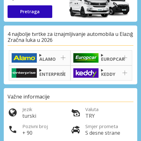
Pretraga
4 najbolje tvrtke za iznajmljivanje automobila u Elazığ
Zračna luka u 2026
ALAMO
EUROPCAR
ENTERPRISE
KEDDY
Važne informacije
Jezik
Valuta
turski
TRY
Pozivni broj
Smjer prometa
+ 90
S desne strane