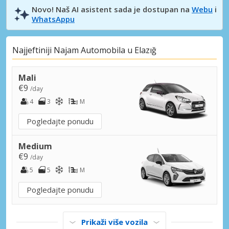
Novo! Naš AI asistent sada je dostupan na
Webu
i
WhatsAppu
Najjeftiniji Najam Automobila u Elazığ
Mali
€9
/day
4
3
M
Pogledajte ponudu
Medium
€9
/day
5
5
M
Pogledajte ponudu
Prikaži više vozila