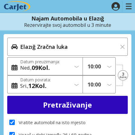
Najam Automobila u Elazığ
Rezervirajte svoj automobil u 3 minute
Datum preuzimanja:
09
Kol.
Ned.
3
dana
Datum povrata:
12
Kol.
Sri.
Vratite automobil na isto mjesto
Vozač u dobi između 26 i 69 godina