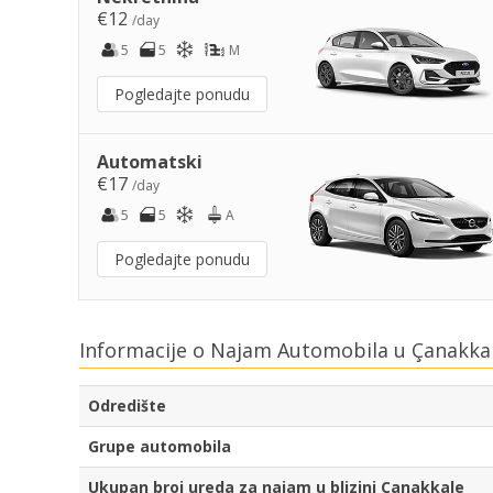
€12
/day
5
5
M
Pogledajte ponudu
Automatski
€17
/day
5
5
A
Pogledajte ponudu
Informacije o Najam Automobila u Çanakkal
Odredište
Grupe automobila
Ukupan broj ureda za najam u blizini Çanakkale