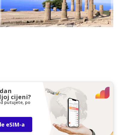
zdan
joj cijeni?
d putujete, po
de eSIM-a