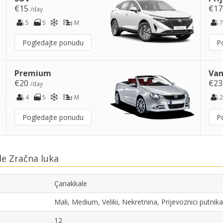
€15
€1
/day
5
5
M
7
Pogledajte ponudu
P
Premium
Van
€20
€2
/day
4
5
M
2
Pogledajte ponudu
P
e Zračna luka
Çanakkale
Mali, Medium, Veliki, Nekretnina, Prijevoznici putni
12