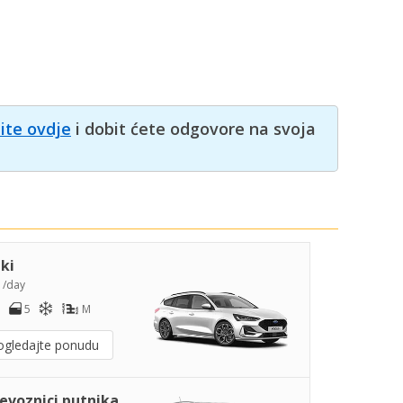
nite ovdje
i dobit ćete odgovore na svoja
iki
2
/day
5
M
ogledajte ponudu
jevoznici putnika