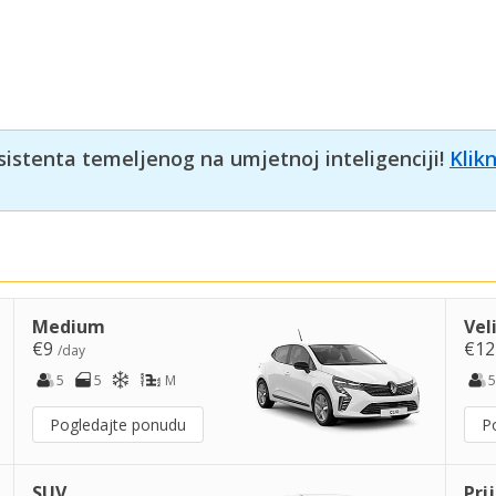
sistenta temeljenog na umjetnoj inteligenciji!
Klik
Medium
Vel
€9
€1
/day
5
5
M
5
Pogledajte ponudu
P
SUV
Pri