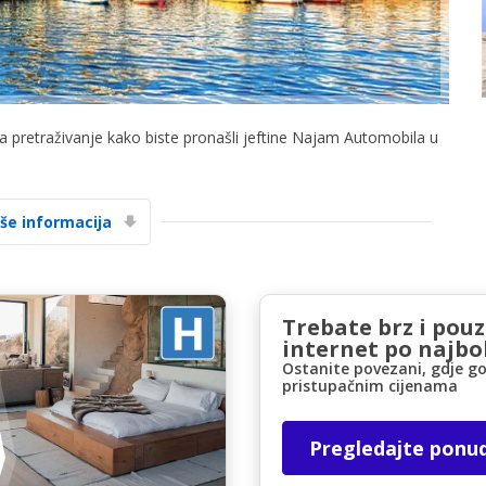
za pretraživanje kako biste pronašli jeftine Najam Automobila u
Posebni popusti
Pristupite ekskluzivnim ponudama naših
iše informacija
dobavljača
Trebate brz i pou
Prijava putem eLinka
internet po najbol
Ostanite povezani, gdje go
pristupačnim cijenama
Pregledajte ponu