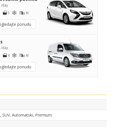
7
/day
5
M
ogledajte ponudu
s
3
/day
4
M
ogledajte ponudu
ka, SUV, Automatski, Premium.