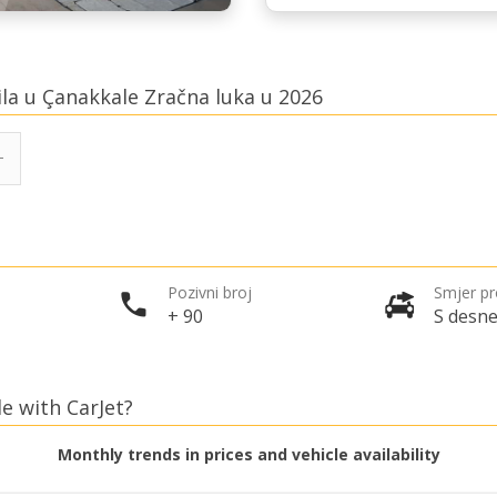
ila u Çanakkale Zračna luka u 2026
Pozivni broj
Smjer p
+ 90
S desne
le with CarJet?
Monthly trends in prices and vehicle availability