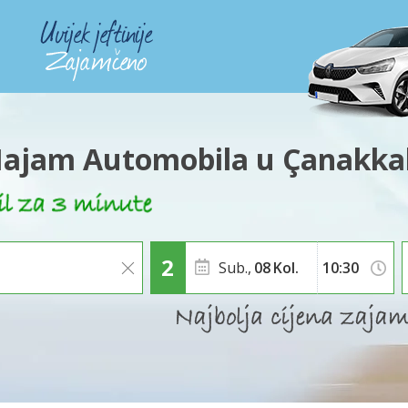
ajam Automobila u Çanakka
Sub.,
08
Kol.