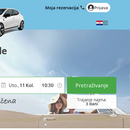
Moja rezervacija
Prijava
Odaberite svoj jezik
English
Español
le
Deutsch
Français
Italiano
Nederlands
Português
English (US)
Polski
Türkçe
Pretraživanje
Uto.,
11
Kol.
Română
Ελληνικά
Русский
Hrvatski
3
dani
العربية