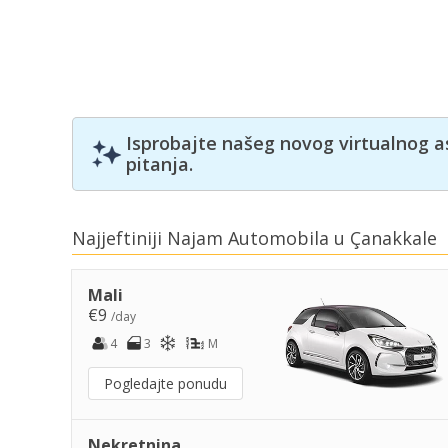
Isprobajte našeg novog virtualnog a
pitanja.
Najjeftiniji Najam Automobila u Çanakkale
Mali
€9
/day
4
3
M
Pogledajte ponudu
Nekretnina