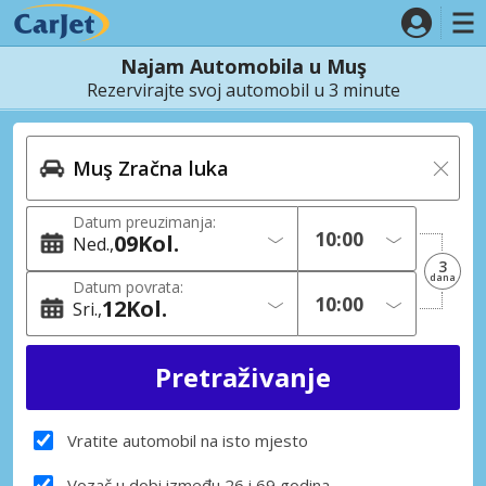
Najam Automobila u Muş
Rezervirajte svoj automobil u 3 minute
Datum preuzimanja:
09
Kol.
Ned.
3
dana
Datum povrata:
12
Kol.
Sri.
Vratite automobil na isto mjesto
Vozač u dobi između 26 i 69 godina