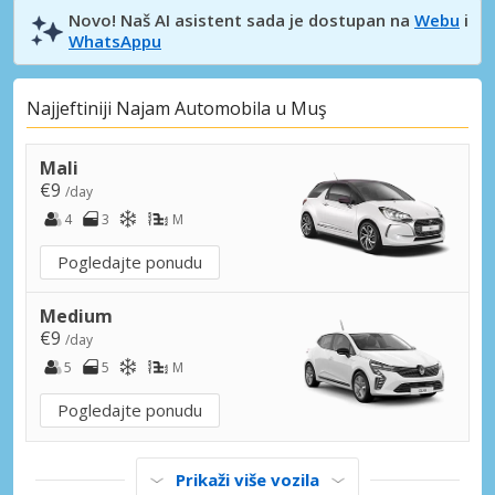
Novo! Naš AI asistent sada je dostupan na
Webu
i
WhatsAppu
Najjeftiniji Najam Automobila u Muş
Mali
€9
/day
4
3
M
Pogledajte ponudu
Medium
€9
/day
5
5
M
Pogledajte ponudu
Prikaži više vozila