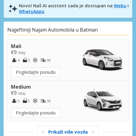
Novo! Naš AI asistent sada je dostupan na
Webu
i
WhatsAppu
Najjeftiniji Najam Automobila u Batman
Mali
€9
/day
4
3
M
Pogledajte ponudu
Medium
€9
/day
5
5
M
Pogledajte ponudu
Prikaži više vozila