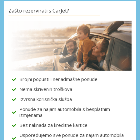
Zašto rezervirati s CarJet?
Posebni popusti
Pristupite ekskluzivnim ponudama naših
dobavljača
Prijava putem eLinka
Brojni popusti i nenadmašne ponude
Nema skrivenih troškova
Izvrsna korisnička služba
Ponude za najam automobila s besplatnim
izmjenama
Bez naknada za kreditne kartice
Uspoređujemo sve ponude za najam automobila