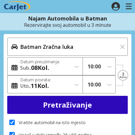
Najam Automobila u Batman
Rezervirajte svoj automobil u 3 minute
Datum preuzimanja:
08
Kol.
Sub.
3
dana
Datum povrata:
11
Kol.
Uto.
Vratite automobil na isto mjesto
Vozač u dobi između 26 i 69 godina