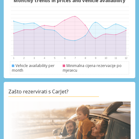
Monthly trends in prices and vehicle availability
Vehicle availability per
Minimalna cijena rezervacije po
month
mjesecu
Zašto rezervirati s CarJet?
Posebni popusti
Pristupite ekskluzivnim ponudama naših