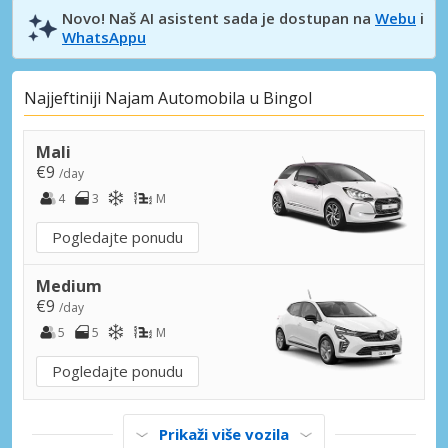
Novo! Naš AI asistent sada je dostupan na
Webu
i
WhatsAppu
Najjeftiniji Najam Automobila u Bingol
Mali
€9
/day
4
3
M
Pogledajte ponudu
Medium
€9
/day
5
5
M
Pogledajte ponudu
Prikaži više vozila