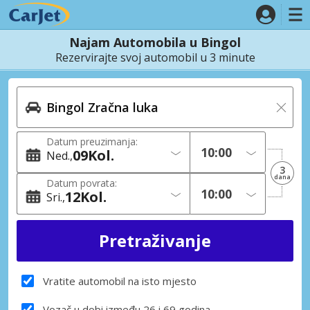
Najam Automobila u Bingol
Rezervirajte svoj automobil u 3 minute
Datum preuzimanja:
09
Kol.
Ned.
3
dana
Datum povrata:
12
Kol.
Sri.
Vratite automobil na isto mjesto
Vozač u dobi između 26 i 69 godina