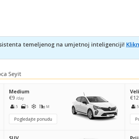
sistenta temeljenog na umjetnoj inteligenciji!
Klik
oca Seyit
Medium
Vel
€9
€1
/day
5
5
M
5
Pogledajte ponudu
P
SUV
Pri