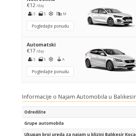
€12
/day
5
5
M
Pogledajte ponudu
Automatski
€17
/day
5
5
A
Pogledajte ponudu
Informacije o Najam Automobila u Balıkesir
Odredište
Grupe automobila
Ukupan broj ureda za najam u blizini Balıkesir Koca