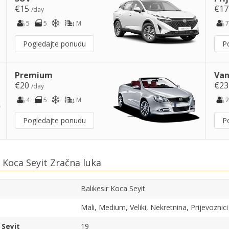
€15
€1
/day
5
5
M
7
Pogledajte ponudu
P
Premium
Van
€20
€2
/day
4
5
M
2
Pogledajte ponudu
P
 Koca Seyit Zračna luka
Balıkesir Koca Seyit
Mali, Medium, Veliki, Nekretnina, Prijevozni
 Seyit
19