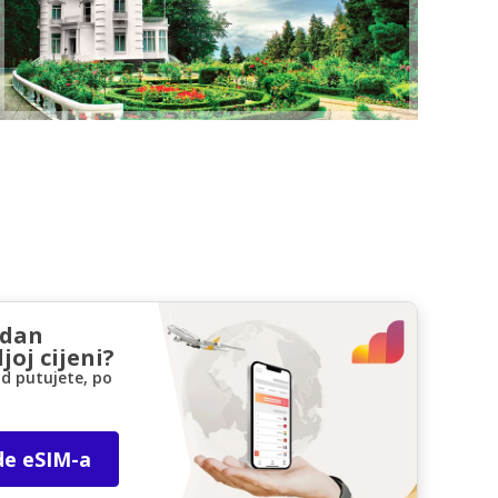
zdan
joj cijeni?
d putujete, po
de eSIM-a