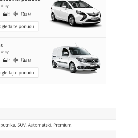
7
/day
5
M
ogledajte ponudu
s
3
/day
4
M
ogledajte ponudu
ci putnika, SUV, Automatski, Premium.