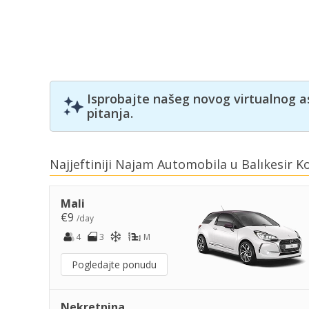
Isprobajte našeg novog virtualnog a
pitanja.
Najjeftiniji Najam Automobila u Balıkesir K
Mali
€9
/day
4
3
M
Pogledajte ponudu
Nekretnina