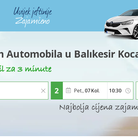
 Automobila u Balıkesir Koca
Pet.,
07
Kol.