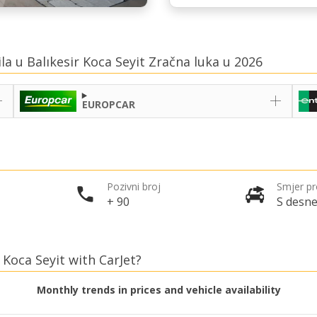
la u Balıkesir Koca Seyit Zračna luka u 2026
EUROPCAR
Pozivni broj
Smjer p
+ 90
S desne
 Koca Seyit with CarJet?
Monthly trends in prices and vehicle availability