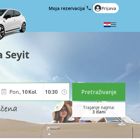
Moja rezervacija
Prijava
Odaberite svoj jezik
English
Español
 Seyit
Deutsch
Français
Italiano
Nederlands
Português
English (US)
Polski
Türkçe
Pretraživanje
Pon.,
10
Kol.
Română
Ελληνικά
Русский
Hrvatski
3
dani
العربية