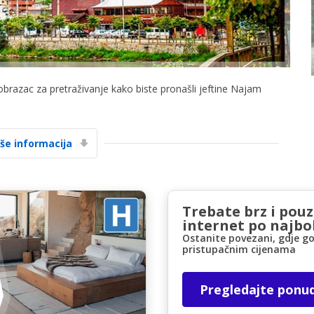
 obrazac za pretraživanje kako biste pronašli jeftine Najam
Posebni popusti
Pristupite ekskluzivnim ponudama naših
iše informacija
dobavljača
Trebate brz i pou
Prijava putem eLinka
internet po najbol
Ostanite povezani, gdje go
pristupačnim cijenama
Pregledajte ponu