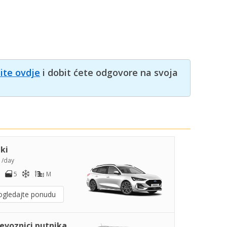
nite ovdje
i dobit ćete odgovore na svoja
iki
2
/day
5
M
ogledajte ponudu
jevoznici putnika