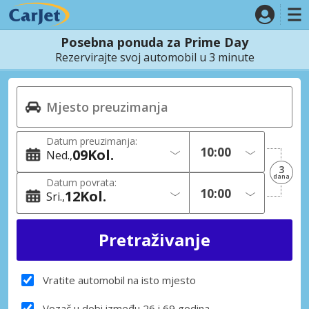
Posebna ponuda za Prime Day
Rezervirajte svoj automobil u 3 minute
Datum preuzimanja:
09
Kol.
Ned.
3
dana
Datum povrata:
12
Kol.
Sri.
Vratite automobil na isto mjesto
Vozač u dobi između 26 i 69 godina