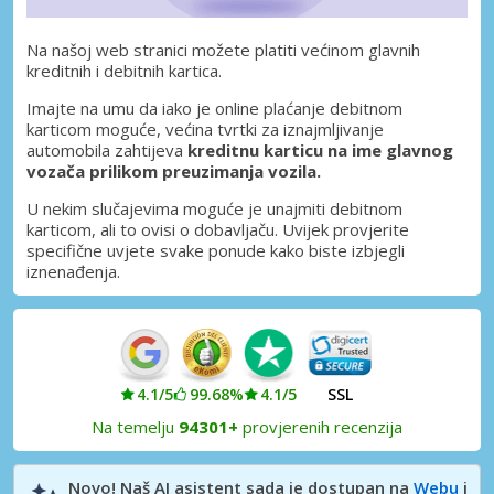
Na našoj web stranici možete platiti većinom glavnih
kreditnih i debitnih kartica.
Imajte na umu da iako je online plaćanje debitnom
karticom moguće, većina tvrtki za iznajmljivanje
automobila zahtijeva
kreditnu karticu na ime glavnog
vozača prilikom preuzimanja vozila.
U nekim slučajevima moguće je unajmiti debitnom
karticom, ali to ovisi o dobavljaču. Uvijek provjerite
specifične uvjete svake ponude kako biste izbjegli
iznenađenja.
4.1/5
99.68%
4.1/5
SSL
Na temelju
94301+
provjerenih recenzija
Novo! Naš AI asistent sada je dostupan na
Webu
i