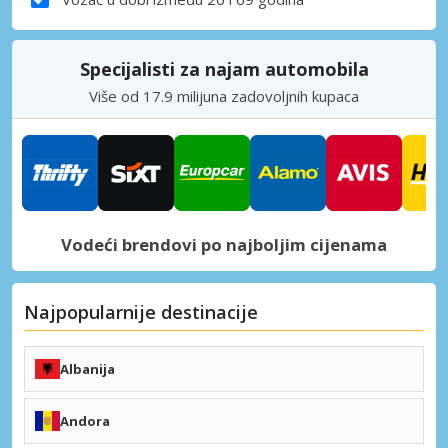
Specijalisti za najam automobila
Više od 17.9 milijuna zadovoljnih kupaca
Vodeći brendovi po najboljim cijenama
Najpopularnije destinacije
Albanija
Tirana (TIA)
Kukës (KFZ)
Andora
+ Albanija Odredišta